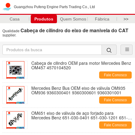
Guangzhou Pufeng Engine Parts Trading Co., Ltd
Casa
Produtos
Quem Somos
Fábrica
>>
Cabeça de cilindro do eixo de manivela do CAT
Qualidade
supplier.
Cabeça de cilindro OEM para motor Mercedes Benz
OM457 4570104520
Fale Conosco
Mercedes Benz Bus OEM eixo de válvula OM935
OM936 9360300401 9360300601 9360301001
Fale Conosco
OM651 eixo de válvula de aço forjado para
Mercedes Benz 651-030-0401 651-030-1201 651-
030-2501 6510302501 6510300401 6510301201
Fale Conosco