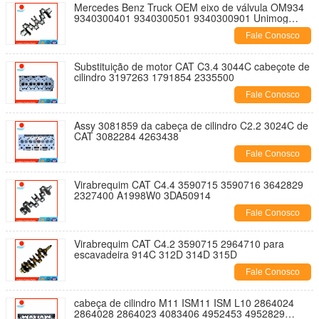
Mercedes Benz Truck OEM eixo de válvula OM934
9340300401 9340300501 9340300901 Unimog
Atego Manitou MRT
Fale Conosco
Substituição de motor CAT C3.4 3044C cabeçote de
cilindro 3197263 1791854 2335500
Fale Conosco
Assy 3081859 da cabeça de cilindro C2.2 3024C de
CAT 3082284 4263438
Fale Conosco
Virabrequim CAT C4.4 3590715 3590716 3642829
2327400 A1998W0 3DA50914
Fale Conosco
Virabrequim CAT C4.2 3590715 2964710 para
escavadeira 914C 312D 314D 315D
Fale Conosco
cabeça de cilindro M11 ISM11 ISM L10 2864024
2864028 2864023 4083406 4952453 4952829