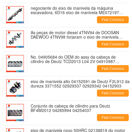
negociante do eixo de manivela da máquina
escavadora, 6D16 eixo de manivela ME072197
2310093072 para a máquina escavadora DH170 de
Fale Conosco
DOOSAN DAEWOO
As peças de motor diesel 4TNV94 de DOOSAN
DAEWOO 4TNV98 forjaram o eixo de manivela
12990221000 para DH60-7 DH80-7
Fale Conosco
No. 04905684 do OEM do assy da cabeça de
cilindro de Deutz TCD2013 L04 2V 04910987
04293366 04297593
Fale Conosco
eixo de manivela alto 04152591 de Deutz F2L912 da
dureza 3371552 02929337 02929342 04152903
Fale Conosco
Conjunto de cabeça de cilindro para Deutz
BF4M2012 04285994 04254037
Fale Conosco
eixo de manivela novo 50HRC 02138819 do motor