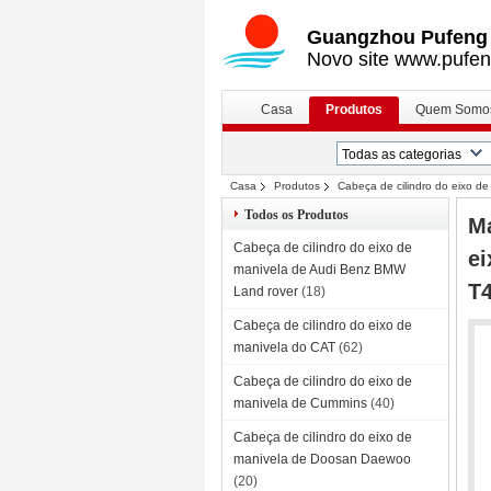
Guangzhou Pufeng E
Novo site www.pufen
Casa
Produtos
Quem Somo
Casa
Produtos
Cabeça de cilindro do eixo de
ZZ90239 ZZ90224 ZZ90222 232-7400 T415
Todos os Produtos
Ma
Cabeça de cilindro do eixo de
ei
manivela de Audi Benz BMW
T
Land rover
(18)
Cabeça de cilindro do eixo de
manivela do CAT
(62)
Cabeça de cilindro do eixo de
manivela de Cummins
(40)
Cabeça de cilindro do eixo de
manivela de Doosan Daewoo
(20)