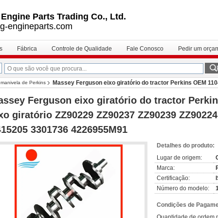
ngine Parts Trading Co., Ltd.
g-engineparts.com
s
Fábrica
Controle de Qualidade
Fale Conosco
Pedir um orça
Massey Ferguson eixo giratório do tractor Perkins OEM 110
 manivela de Perkins
205 3301736 4226955M91
ssey Ferguson eixo giratório do tractor Perk
xo giratório ZZ90229 ZZ90237 ZZ90239 ZZ9022
415205 3301736 4226955M91
Detalhes do produto:
Lugar de origem:
Marca:
Certificação:
Número do modelo:
Condições de Pagamen
Quantidade de ordem 