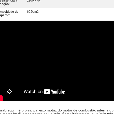
esistência à
1100MPA
racção:
enacidade de
69J/cm2
mpacto:
irabrequim é o principal eixo motriz do motor de combustão interna qu
o motor às diversas partes do veículo. Sem virabrequim, o veículo n