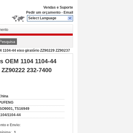
Vendas e Suporte
Pedir um orçamento
-
Email
Select Language
mento
Pesquisa
4 1104-44 eixo giratório ZZ90229 ZZ90237
ins OEM 1104 1104-44
4 ZZ90222 232-7400
China
PUFENG
ISO9001, TS16949
1104/1104-44
to e Envio:
mínima:
1