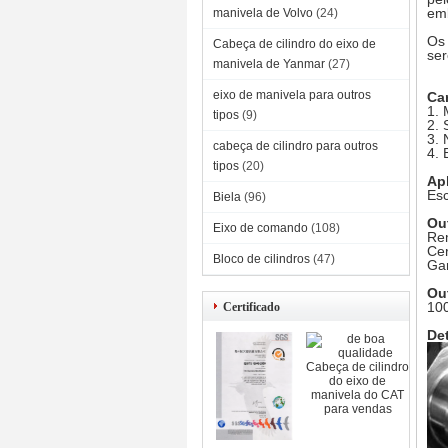
emb
manivela de Volvo
(24)
Os 
Cabeça de cilindro do eixo de
ser
manivela de Yanmar
(27)
eixo de manivela para outros
Car
1. 
tipos
(9)
2. 
3. 
cabeça de cilindro para outros
4. 
tipos
(20)
Apl
Es
Biela
(96)
Ou
Eixo de comando
(108)
Rem
Cer
Bloco de cilindros
(47)
Gar
Ou
100
Certificado
De