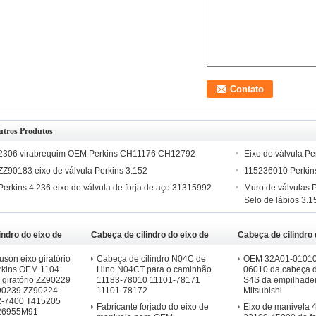
utros Produtos
2306 virabrequim OEM Perkins CH11176 CH12792
Eixo de válvula P
ZZ90183 eixo de válvula Perkins 3.152
115236010 Perkins
Perkins 4.236 eixo de válvula de forja de aço 31315992
Muro de válvulas
Selo de lábios 3.1
indro do eixo de
Cabeça de cilindro do eixo de
Cabeça de cilindro 
CAT
manivela de Hino
manivela de Mitsub
son eixo giratório
Cabeça de cilindro N04C de
OEM 32A01-01010
erkins OEM 1104
Hino N04CT para o caminhão
06010 da cabeça d
 giratório ZZ90229
11183-78010 11101-78171
S4S da empilhadei
90239 ZZ90224
11101-78172
Mitsubishi
2-7400 T415205
Fabricante forjado do eixo de
Eixo de manivela
26955M91