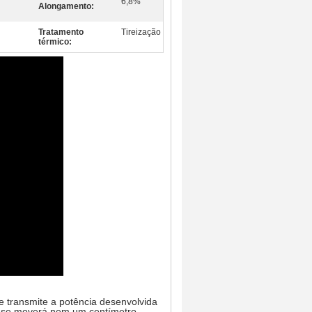
6,8%
Alongamento:
Tratamento
Tireização
térmico:
e transmite a potência desenvolvida
ão se moverá nem um centímetro,