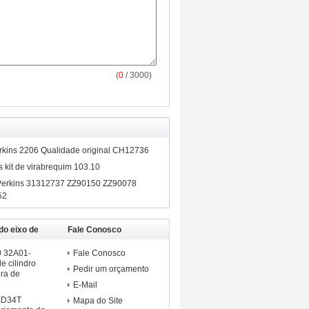
(
0
/ 3000)
erkins 2206 Qualidade original CH12736
 kit de virabrequim 103.10
 Perkins 31312737 ZZ90150 ZZ90078
52
do eixo de
Fale Conosco
ishi
 32A01-
Fale Conosco
e cilindro
Pedir um orçamento
ra de
E-Mail
 4D34T
Mapa do Site