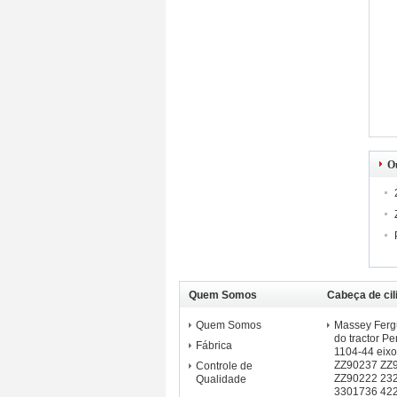
O
Quem Somos
Cabeça de cil
manivela do 
Quem Somos
Massey Fergu
do tractor P
Fábrica
1104-44 eixo
ZZ90237 ZZ
Controle de
ZZ90222 23
Qualidade
3301736 42