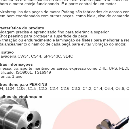
ora o motor esteja funcionando. É a parte central de um motor.
virabrequins das peças de motor Pufeng são fabricados de acordo com
em bem coordenados com outras peças, como biela, eixo de comando, 
acterística do produto
Moagem precisa e aprendizado fino para tolerância superior.
Shot peening para proteger a superfície da peça.
Nitretação ou endurecimento e laminação de filetes para melhorar a res
Balanceamento dinâmico de cada peça para evitar vibração do motor.
icativo
cavadeira CW34, CS44, SPF343C, 914C
tras informações
essa: transporte marítimo ou aéreo, expresso como DHL, UPS, FEDEX
tificado: ISO9001, TS16949
antia: 1 ano
tros itens para PERKINS
4, 1104, 1106, C1.5, C2.2, C2.4, C2.6, C3.3, C4.2, C4.4, C6.4, C6.6, 
talhes do virabrequim