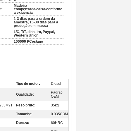
Madeira
m:
compensada/caixa/conforme
a exigência
1-3 dias para a ordem da
amostra, 15-30 dias para a
produção em massa
L/C, T/T, dinheiro, Paypal,
Western Union
100000 PCes/ano
Tipo de motor:
Diesel
Padrão
Qualidade:
OEM
6955M91
Peso bruto:
35kg
Tamanho:
0.035CBM
Dureza:
60HRC