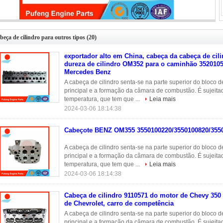
Cabeçote BENZ OM355 3550100220/3550100820/3550100620
beça de cilindro para outros tipos
(20)
exportador alto em China, cabeça da cabeça de cil
dureza de cilindro OM352 para o caminhão 352010
Mercedes Benz
A cabeça de cilindro senta-se na parte superior do bloco d
principal e a formação da câmara de combustão. É sujeit
temperatura, que tem que ...
Leia mais
2024-03-06 18:14:38
Cabeçote BENZ OM355 3550100220/3550100820/355
A cabeça de cilindro senta-se na parte superior do bloco d
principal e a formação da câmara de combustão. É sujeit
temperatura, que tem que ...
Leia mais
2024-03-06 18:14:38
Cabeça de cilindro 9110571 do motor de Chevy 350
de Chevrolet, carro de competência
A cabeça de cilindro senta-se na parte superior do bloco d
principal e a formação da câmara de combustão. É sujeit