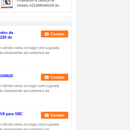
cabeça de cilindro da
Projetando a cabeça de
maquinaria
cilindro AZ1096040028 de
Sinotruck D10 da fábrica da
cabeça de cilindro da
maquinaria
indro da
Contato
5220 de
e cilindro selou no lugar com a gaxeta
ada obviamente aos extremos da
0100620
Contato
e cilindro selou no lugar com a gaxeta
ada obviamente aos extremos da
 V8 para SBC
Contato
e cilindro selou no lugar com a gaxeta
ada obviamente aos extremos da