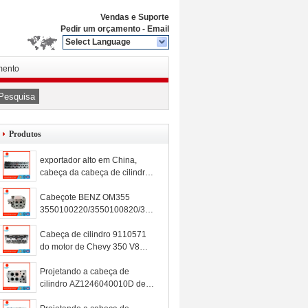
Vendas e Suporte
Pedir um orçamento
-
Email
Select Language
mento
Pesquisa
Produtos
exportador alto em China,
cabeça da cabeça de cilindro
da dureza de cilindro OM352
para o caminhão 3520105220
Cabeçote BENZ OM355
de Mercedes Benz
3550100220/3550100820/355
0100620
Cabeça de cilindro 9110571
do motor de Chevy 350 V8
para SBC de Chevrolet, carro
de competência
Projetando a cabeça de
cilindro AZ1246040010D de
Sinotruck D12 do mercado de