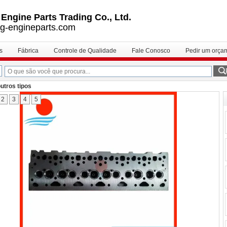
ngine Parts Trading Co., Ltd.
g-engineparts.com
s
Fábrica
Controle de Qualidade
Fale Conosco
Pedir um orça
utros tipos
2
3
4
5