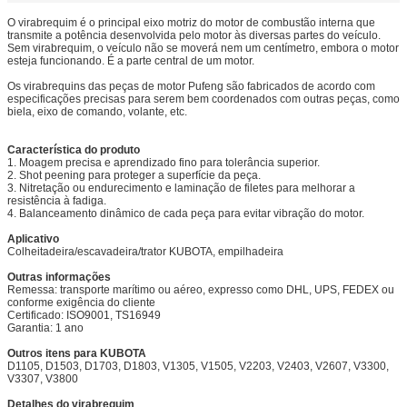
O virabrequim é o principal eixo motriz do motor de combustão interna que
transmite a potência desenvolvida pelo motor às diversas partes do veículo.
Sem virabrequim, o veículo não se moverá nem um centímetro, embora o motor
esteja funcionando. É a parte central de um motor.
Os virabrequins das peças de motor Pufeng são fabricados de acordo com
especificações precisas para serem bem coordenados com outras peças, como
biela, eixo de comando, volante, etc.
Característica do produto
1. Moagem precisa e aprendizado fino para tolerância superior.
2. Shot peening para proteger a superfície da peça.
3. Nitretação ou endurecimento e laminação de filetes para melhorar a
resistência à fadiga.
4. Balanceamento dinâmico de cada peça para evitar vibração do motor.
Aplicativo
Colheitadeira/escavadeira/trator KUBOTA, empilhadeira
Outras informações
Remessa: transporte marítimo ou aéreo, expresso como DHL, UPS, FEDEX ou
conforme exigência do cliente
Certificado: ISO9001, TS16949
Garantia: 1 ano
Outros itens para KUBOTA
D1105, D1503, D1703, D1803, V1305, V1505, V2203, V2403, V2607, V3300,
V3307, V3800
Detalhes do virabrequim