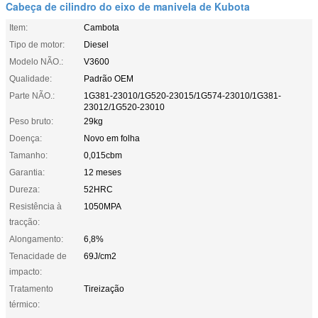
Cabeça de cilindro do eixo de manivela de Kubota
Item:
Cambota
Tipo de motor:
Diesel
Modelo NÃO.:
V3600
Qualidade:
Padrão OEM
Parte NÃO.:
1G381-23010/1G520-23015/1G574-23010/1G381-
23012/1G520-23010
Peso bruto:
29kg
Doença:
Novo em folha
Tamanho:
0,015cbm
Garantia:
12 meses
Dureza:
52HRC
Resistência à
1050MPA
tracção:
Alongamento:
6,8%
Tenacidade de
69J/cm2
impacto:
Tratamento
Tireização
térmico: