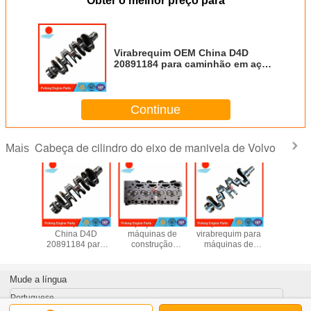
Obter o melhor preço para
Virabrequim OEM China D4D
20891184 para caminhão em aço
forjado com garantia de um ano
Continue
Cabeça de cilindro do eixo de manivela de Volvo
Mais
ças
Virabrequim OEM
peças de
exportador de
TD100A 
lentes de
China D4D
máquinas de
virabrequim para
Virabr
es de
20891184 para
construção
máquinas de
1545
vação
caminhão em aço
BF4M1013 D4D
construção,
8194
ador de
forjado com
cabeçote de
virabrequim de
 válvula
garantia de um
cilindro assy
aço forjado
Mude a língua
jado OEM
ano
04255293
4TNV94 4TNV98
61 para
04251855
YM129902-21000
Portuguese
90B
04255259 para
para EC55BLC