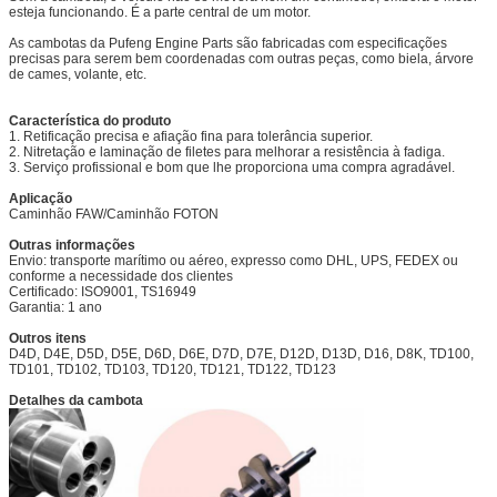
esteja funcionando. É a parte central de um motor.
As cambotas da Pufeng Engine Parts são fabricadas com especificações
precisas para serem bem coordenadas com outras peças, como biela, árvore
de cames, volante, etc.
Característica do produto
1. Retificação precisa e afiação fina para tolerância superior.
2. Nitretação e laminação de filetes para melhorar a resistência à fadiga.
3. Serviço profissional e bom que lhe proporciona uma compra agradável.
Aplicação
Caminhão FAW/Caminhão FOTON
Outras informações
Envio: transporte marítimo ou aéreo, expresso como DHL, UPS, FEDEX ou
conforme a necessidade dos clientes
Certificado: ISO9001, TS16949
Garantia: 1 ano
Outros itens
D4D, D4E, D5D, D5E, D6D, D6E, D7D, D7E, D12D, D13D, D16, D8K, TD100,
TD101, TD102, TD103, TD120, TD121, TD122, TD123
Detalhes da cambota