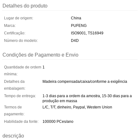
Detalhes do produto
Lugar de origem:
China
Marca:
PUFENG
Certificação:
ISO9001, TS16949
Número do modelo:
D4D
Condições de Pagamento e Envio
Quantidade de ordem
1
mínima:
Detalhes da
Madeira compensada/caixa/conforme a exigência
embalagem:
Tempo de entrega:
1-3 dias para a ordem da amostra, 15-30 dias para a
produção em massa
Termos de
L/C, T/T, dinheiro, Paypal, Western Union
pagamento:
Habilidade da fonte:
100000 PCes/ano
descrição