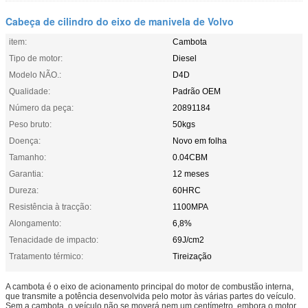
Cabeça de cilindro do eixo de manivela de Volvo
item:
Cambota
Tipo de motor:
Diesel
Modelo NÃO.:
D4D
Qualidade:
Padrão OEM
Número da peça:
20891184
Peso bruto:
50kgs
Doença:
Novo em folha
Tamanho:
0.04CBM
Garantia:
12 meses
Dureza:
60HRC
Resistência à tracção:
1100MPA
Alongamento:
6,8%
Tenacidade de impacto:
69J/cm2
Tratamento térmico:
Tireização
A cambota é o eixo de acionamento principal do motor de combustão interna,
que transmite a potência desenvolvida pelo motor às várias partes do veículo.
Sem a cambota, o veículo não se moverá nem um centímetro, embora o motor