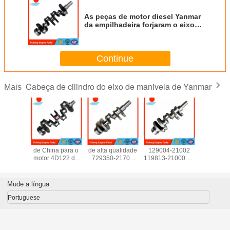
As peças de motor diesel Yanmar
da empilhadeira forjaram o eixo
de manivela 4TNV84 4TNV88
129657-21002
Continue
Cabeça de cilindro do eixo de manivela de Yanmar
Mais
e motor
Eixo de manivela
Eixo de manivela
Eixo de manivela
Yanmar 
anmar
de China para o
de alta qualidade
129004-21002
cabeça de 
 3TNE66
motor 4D122 de
729350-21700
119813-21000 de
119E1-
 cabeça
Yanmar
119515-21700
moldação
lindro
119717-21700 de
brandnew do eixo
-11710
Yanmar 3D76
de manivela
Mude a língua
-11700
3TNV76
119515-21700 de
-11700
Yanmar 3TNV70
Portuguese
para ZX17U-2
ZX17UNA-2