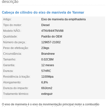
descrição
Cabeça de cilindro do eixo de manivela de Yanmar
Artigo:
Eixo de manivela da empilhadeira
Tipo do motor:
Diesel
Modelo NÃO.:
4TNV84/4TNV88
Qualidade:
Padrão do OEM
Número da peça.:
129657-21002
Peso de efetivação:
23kgs
Circunstância:
Brandnew
Tamanho:
0.02CBM
Garantia:
12 meses
Dureza:
57HRC
Resistência à tração:
1100Mpa
Alongamento:
6,8%
Dureza do impacto:
69J/cm2
Tratamento térmico:
extinguir
O eixo de manivela é o eixo da movimentação principal motor a combustão