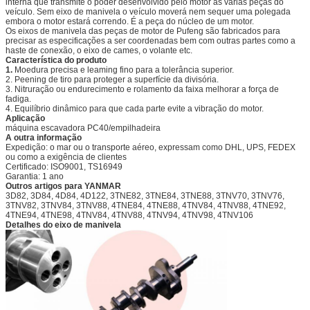
interna que transmite o poder desenvolvido pelo motor às várias peças do
veículo. Sem eixo de manivela o veículo moverá nem sequer uma polegada
embora o motor estará correndo. É a peça do núcleo de um motor.
Os eixos de manivela das peças de motor de Pufeng são fabricados para
precisar as especificações a ser coordenadas bem com outras partes como a
haste de conexão, o eixo de cames, o volante etc.
Característica do produto
1.
Moedura precisa e leaming fino para a tolerância superior.
2. Peening de tiro para proteger a superfície da divisória.
3. Nitruração ou endurecimento e rolamento da faixa melhorar a força de
fadiga.
4. Equilíbrio dinâmico para que cada parte evite a vibração do motor.
Aplicação
máquina escavadora PC40/empilhadeira
A outra informação
Expedição: o mar ou o transporte aéreo, expressam como DHL, UPS, FEDEX
ou como a exigência de clientes
Certificado: ISO9001, TS16949
Garantia: 1 ano
Outros artigos para YANMAR
3D82, 3D84, 4D84, 4D122, 3TNE82, 3TNE84, 3TNE88, 3TNV70, 3TNV76,
3TNV82, 3TNV84, 3TNV88, 4TNE84, 4TNE88, 4TNV84, 4TNV88, 4TNE92,
4TNE94, 4TNE98, 4TNV84, 4TNV88, 4TNV94, 4TNV98, 4TNV106
Detalhes do eixo de manivela