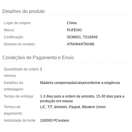
Detalhes do produto
Lugar de origem:
China
Marca:
PUFENG
Certificação:
ISO9001, TS16949
Número do modelo:
4TNV84/4TNV88
Condições de Pagamento e Envio
Quantidade de ordem
1
mínima:
Detalhes da
Madeira compensada/caixa/conforme a exigência
embalagem:
Tempo de entrega:
1-3 dias para a ordem da amostra, 15-30 dias para a
produção em massa
Termos de
L/C, T/T, dinheiro, Paypal, Western Union
pagamento:
Habilidade da fonte:
100000 PCes/ano