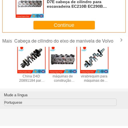
D7E cabeça de cilindro para
escavadeira EC210B EC290B
EC240B E240BLC
Continue
Cabeça de cilindro do eixo de manivela de Volvo
Mais
ças
Virabrequim OEM
peças de
exportador de
TD100A 
lentes de
China D4D
máquinas de
virabrequim para
Virabr
es de
20891184 para
construção
máquinas de
1545
vação
caminhão em aço
BF4M1013 D4D
construção,
8194
ador de
forjado com
cabeçote de
virabrequim de
 válvula
garantia de um
cilindro assy
aço forjado
Mude a língua
jado OEM
ano
04255293
4TNV94 4TNV98
61 para
04251855
YM129902-21000
Portuguese
90B
04255259 para
para EC55BLC
escavadeira
EC140B