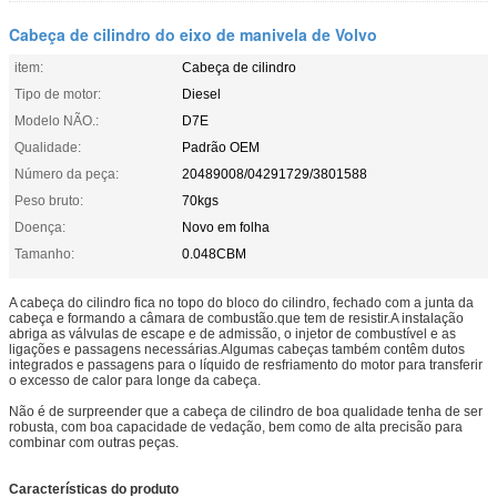
Cabeça de cilindro do eixo de manivela de Volvo
item:
Cabeça de cilindro
Tipo de motor:
Diesel
Modelo NÃO.:
D7E
Qualidade:
Padrão OEM
Número da peça:
20489008/04291729/3801588
Peso bruto:
70kgs
Doença:
Novo em folha
Tamanho:
0.048CBM
A cabeça do cilindro fica no topo do bloco do cilindro, fechado com a junta da
cabeça e formando a câmara de combustão.que tem de resistir.A instalação
abriga as válvulas de escape e de admissão, o injetor de combustível e as
ligações e passagens necessárias.Algumas cabeças também contêm dutos
integrados e passagens para o líquido de resfriamento do motor para transferir
o excesso de calor para longe da cabeça.
Não é de surpreender que a cabeça de cilindro de boa qualidade tenha de ser
robusta, com boa capacidade de vedação, bem como de alta precisão para
combinar com outras peças.
Características do produto