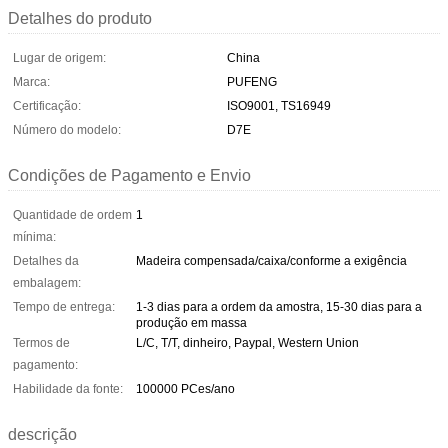
Detalhes do produto
Lugar de origem:
China
Marca:
PUFENG
Certificação:
ISO9001, TS16949
Número do modelo:
D7E
Condições de Pagamento e Envio
Quantidade de ordem
1
mínima:
Detalhes da
Madeira compensada/caixa/conforme a exigência
embalagem:
Tempo de entrega:
1-3 dias para a ordem da amostra, 15-30 dias para a
produção em massa
Termos de
L/C, T/T, dinheiro, Paypal, Western Union
pagamento:
Habilidade da fonte:
100000 PCes/ano
descrição