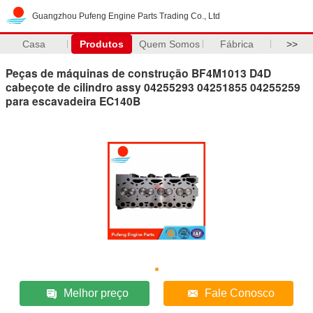
Guangzhou Pufeng Engine Parts Trading Co., Ltd
Casa
Produtos
Quem Somos
Fábrica
>>
Peças de máquinas de construção BF4M1013 D4D
cabeçote de cilindro assy 04255293 04251855 04255259
para escavadeira EC140B
Melhor preço
Fale Conosco