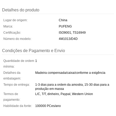
Detalhes do produto
Lugar de origem:
China
Marca:
PUFENG
Certificação:
ISO9001, TS16949
Número do modelo:
4M1013/D4D
Condições de Pagamento e Envio
Quantidade de ordem
1
mínima:
Detalhes da
Madeira compensada/caixa/conforme a exigência
embalagem:
Tempo de entrega:
1-3 dias para a ordem da amostra, 15-30 dias para a
produção em massa
Termos de
L/C, T/T, dinheiro, Paypal, Western Union
pagamento:
Habilidade da fonte:
100000 PCes/ano