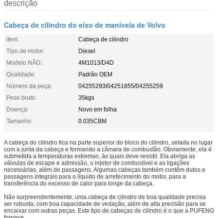
descrição
Cabeça de cilindro do eixo de manivela de Volvo
item:
Cabeça de cilindro
Tipo de motor:
Diesel
Modelo NÃO.:
4M1013/D4D
Qualidade:
Padrão OEM
Número da peça:
04255293/04251855/04255259
Peso bruto:
35kgs
Doença:
Novo em folha
Tamanho:
0.035CBM
A cabeça do cilindro fica na parte superior do bloco do cilindro, selada no lugar
com a junta da cabeça e formando a câmara de combustão. Obviamente, ela é
submetida a temperaturas extremas, às quais deve resistir. Ela abriga as
válvulas de escape e admissão, o injetor de combustível e as ligações
necessárias, além de passagens. Algumas cabeças também contêm dutos e
passagens integrais para o líquido de arrefecimento do motor, para a
transferência do excesso de calor para longe da cabeça.
Não surpreendentemente, uma cabeça de cilindro de boa qualidade precisa
ser robusta, com boa capacidade de vedação, além de alta precisão para se
encaixar com outras peças. Este tipo de cabeças de cilindro é o que a PUFENG
fornece.