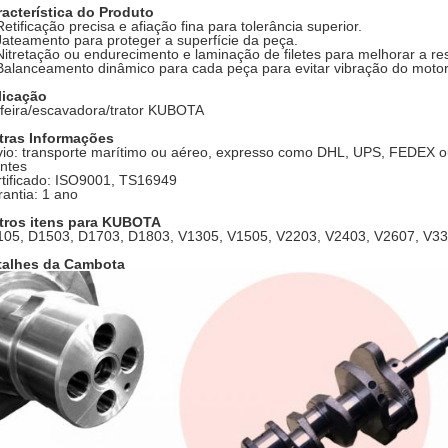
acterística do Produto
Retificação precisa e afiação fina para tolerância superior.
Jateamento para proteger a superfície da peça.
Nitretação ou endurecimento e laminação de filetes para melhorar a res
Balanceamento dinâmico para cada peça para evitar vibração do motor
licação
feira/escavadora/trator KUBOTA
tras Informações
io: transporte marítimo ou aéreo, expresso como DHL, UPS, FEDEX 
entes
tificado: ISO9001, TS16949
antia: 1 ano
tros itens para KUBOTA
105, D1503, D1703, D1803, V1305, V1505, V2203, V2403, V2607, V3
talhes da Cambota