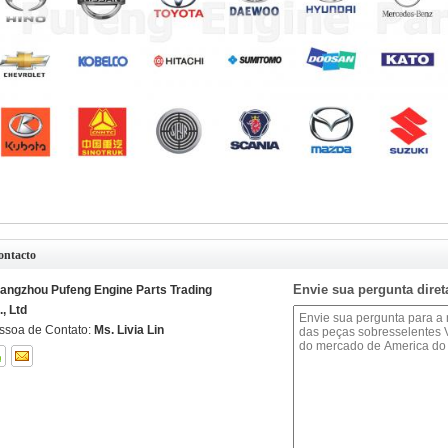
ontacto
Envie sua pergunta dire
angzhou Pufeng Engine Parts Trading
., Ltd
ssoa de Contato:
Ms. Livia Lin