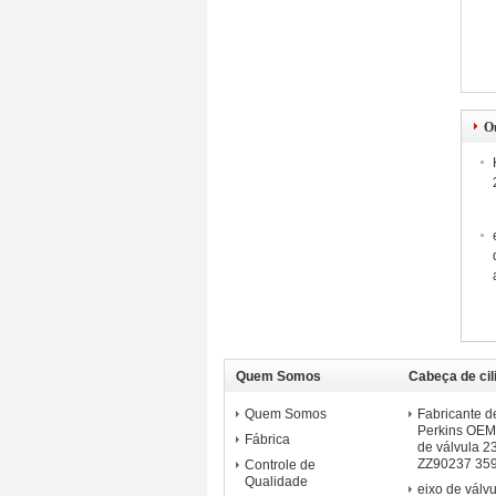
O
Quem Somos
Cabeça de cil
manivela do 
Quem Somos
Fabricante d
Perkins OEM
Fábrica
de válvula 
ZZ90237 35
Controle de
Qualidade
eixo de válv