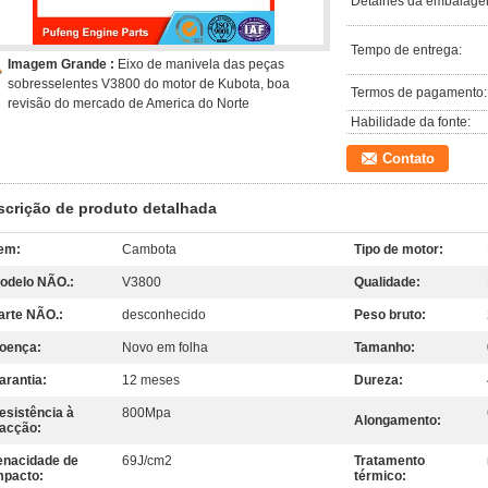
Detalhes da embalage
Tempo de entrega:
Imagem Grande :
Eixo de manivela das peças
sobresselentes V3800 do motor de Kubota, boa
Termos de pagamento:
revisão do mercado de America do Norte
Habilidade da fonte:
Contato
scrição de produto detalhada
tem:
Cambota
Tipo de motor:
odelo NÃO.:
V3800
Qualidade:
arte NÃO.:
desconhecido
Peso bruto:
oença:
Novo em folha
Tamanho:
arantia:
12 meses
Dureza:
esistência à
800Mpa
Alongamento:
racção:
enacidade de
69J/cm2
Tratamento
mpacto:
térmico: