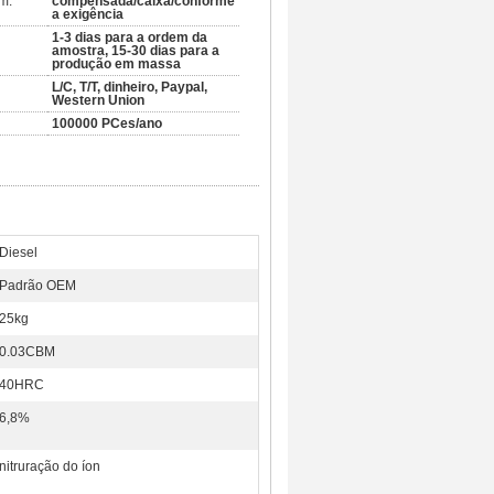
m:
compensada/caixa/conforme
a exigência
1-3 dias para a ordem da
amostra, 15-30 dias para a
produção em massa
L/C, T/T, dinheiro, Paypal,
Western Union
100000 PCes/ano
Diesel
Padrão OEM
25kg
0.03CBM
40HRC
6,8%
nitruração do íon