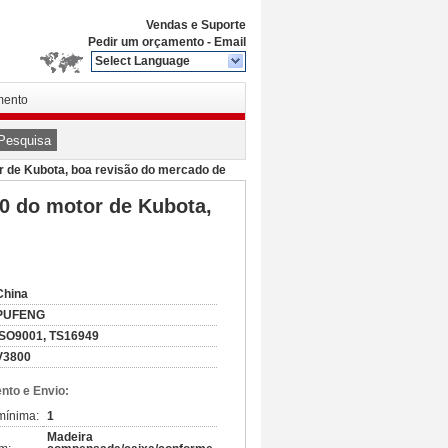
Vendas e Suporte
Pedir um orçamento
-
Email
Select Language
mento
Pesquisa
r de Kubota, boa revisão do mercado de
0 do motor de Kubota,
China
PUFENG
ISO9001, TS16949
V3800
to e Envio:
mínima:
1
Madeira