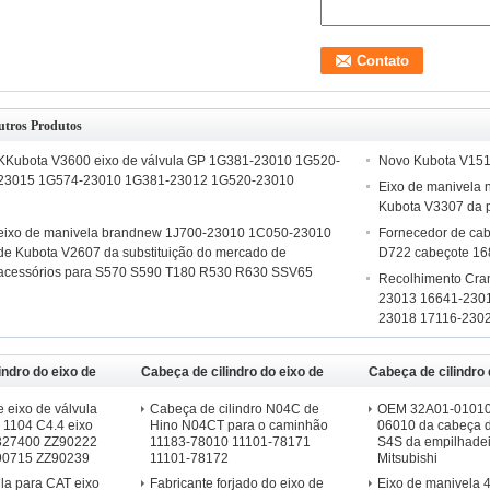
utros Produtos
KKubota V3600 eixo de válvula GP 1G381-23010 1G520-
Novo Kubota V151
23015 1G574-23010 1G381-23012 1G520-23010
Eixo de manivela
Kubota V3307 da 
eixo de manivela brandnew 1J700-23010 1C050-23010
Fornecedor de cab
de Kubota V2607 da substituição do mercado de
D722 cabeçote 1
acessórios para S570 S590 T180 R530 R630 SSV65
Recolhimento Cra
23013 16641-230
23018 17116-230
indro do eixo de
Cabeça de cilindro do eixo de
Cabeça de cilindro 
CAT
manivela de Hino
manivela de Mitsub
e eixo de válvula
Cabeça de cilindro N04C de
OEM 32A01-01010
 1104 C4.4 eixo
Hino N04CT para o caminhão
06010 da cabeça d
2327400 ZZ90222
11183-78010 11101-78171
S4S da empilhadei
90715 ZZ90239
11101-78172
Mitsubishi
ula para CAT eixo
Fabricante forjado do eixo de
Eixo de manivela