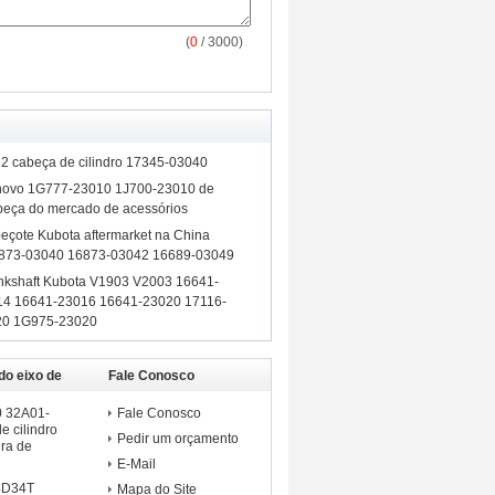
(
0
/ 3000)
2 cabeça de cilindro 17345-03040
 novo 1G777-23010 1J700-23010 de
peça do mercado de acessórios
eçote Kubota aftermarket na China
6873-03040 16873-03042 16689-03049
nkshaft Kubota V1903 V2003 16641-
14 16641-23016 16641-23020 17116-
20 1G975-23020
do eixo de
Fale Conosco
ishi
 32A01-
Fale Conosco
e cilindro
Pedir um orçamento
ra de
E-Mail
 4D34T
Mapa do Site