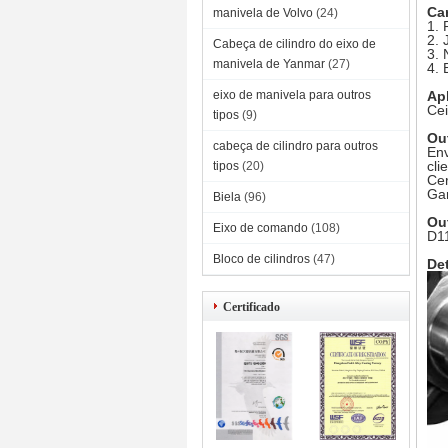
Car
manivela de Volvo
(24)
1. 
2. 
Cabeça de cilindro do eixo de
3. 
manivela de Yanmar
(27)
4. 
eixo de manivela para outros
Ap
Cei
tipos
(9)
Ou
cabeça de cilindro para outros
Env
cli
tipos
(20)
Cer
Gar
Biela
(96)
Ou
Eixo de comando
(108)
D1
Bloco de cilindros
(47)
De
Certificado