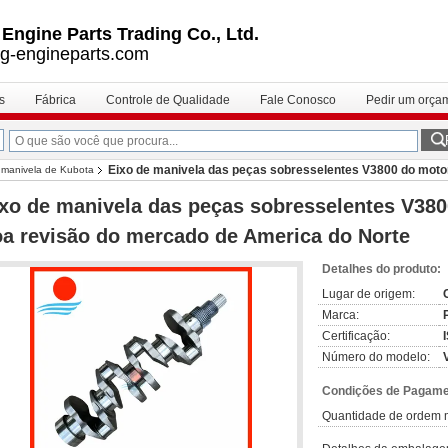
ngine Parts Trading Co., Ltd.
g-engineparts.com
s
Fábrica
Controle de Qualidade
Fale Conosco
Pedir um orça
Eixo de manivela das peças sobresselentes V3800 do moto
e manivela de Kubota
xo de manivela das peças sobresselentes V380
a revisão do mercado de America do Norte
Detalhes do produto:
Lugar de origem:
Marca:
Certificação:
Número do modelo:
Condições de Pagamen
Quantidade de ordem 