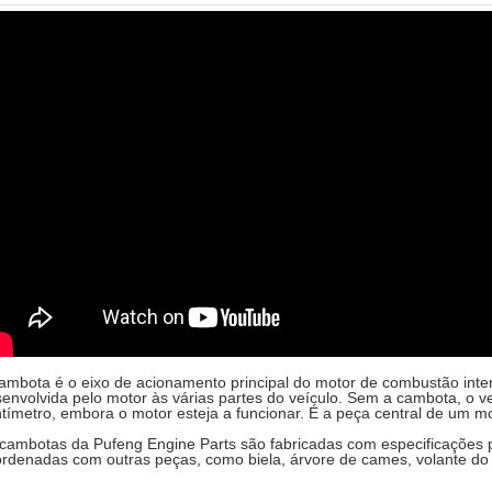
ambota é o eixo de acionamento principal do motor de combustão inter
envolvida pelo motor às várias partes do veículo. Sem a cambota, o
tímetro, embora o motor esteja a funcionar. É a peça central de um mo
cambotas da Pufeng Engine Parts são fabricadas com especificações
rdenadas com outras peças, como biela, árvore de cames, volante do 