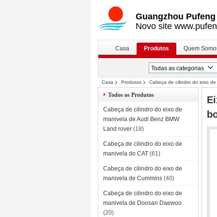
Guangzhou Pufeng E
Novo site www.pufen
Casa
Produtos
Quem Somo
Casa
Produtos
Cabeça de cilindro do eixo d
America do Norte
Todos os Produtos
Ei
Cabeça de cilindro do eixo de
bo
manivela de Audi Benz BMW
Land rover
(18)
Cabeça de cilindro do eixo de
manivela do CAT
(61)
Cabeça de cilindro do eixo de
manivela de Cummins
(40)
Cabeça de cilindro do eixo de
manivela de Doosan Daewoo
(20)