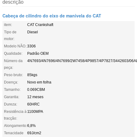
descrição
Cabeça de cilindro do eixo de manivela do CAT
item:
CAT Crankshaft
Tipo de
Diesel
motor:
Modelo NÃO.:
3306
Qualidade:
Padrão OEM
Número da
4N7693/4N7696/4N7699/2W7458/4P9857/4P7827/3442603/06A
peça:
Peso bruto:
85kgs
Doença:
Novo em folha
Tamanho:
0.069CBM
Garantia:
12 meses
Dureza:
60HRC
Resistência à
1100MPA
tracção:
Alongamento:
6,8%
Tenacidade
69J/cm2