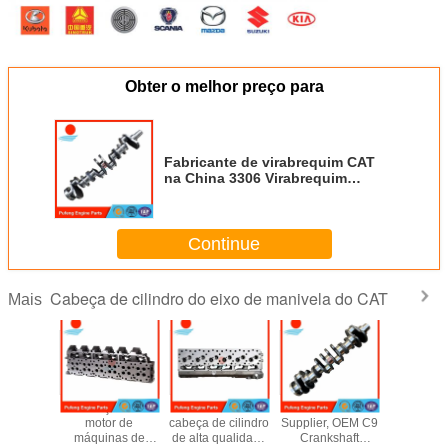
Obter o melhor preço para
Fabricante de virabrequim CAT
na China 3306 Virabrequim
4N7693 4N7696 4N7699 2W7458
4P9857 4P7827 3442603 06AL102
Continue
Cabeça de cilindro do eixo de manivela do CAT
Mais
edor de
Cabeçote do
Fornecedor de
CAT Crankshaft
cabeça de 
te CAT
motor de
cabeça de cilindro
Supplier, OEM C9
Cat C13 
beçote
máquinas de
de alta qualidade
Crankshaft
mercad