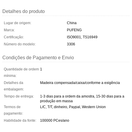
Detalhes do produto
Lugar de origem:
China
Marca:
PUFENG
Certificação:
ISO9001, TS16949
Número do modelo:
3306
Condições de Pagamento e Envio
Quantidade de ordem
1
mínima:
Detalhes da
Madeira compensada/caixa/conforme a exigência
embalagem:
Tempo de entrega:
1-3 dias para a ordem da amostra, 15-30 dias para a
produção em massa
Termos de
L/C, T/T, dinheiro, Paypal, Western Union
pagamento:
Habilidade da fonte:
100000 PCes/ano