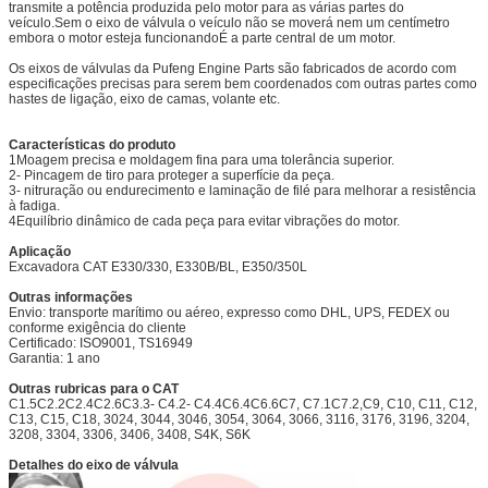
transmite a potência produzida pelo motor para as várias partes do
veículo.Sem o eixo de válvula o veículo não se moverá nem um centímetro
embora o motor esteja funcionandoÉ a parte central de um motor.
Os eixos de válvulas da Pufeng Engine Parts são fabricados de acordo com
especificações precisas para serem bem coordenados com outras partes como
hastes de ligação, eixo de camas, volante etc.
Características do produto
1Moagem precisa e moldagem fina para uma tolerância superior.
2- Pincagem de tiro para proteger a superfície da peça.
3- nitruração ou endurecimento e laminação de filé para melhorar a resistência
à fadiga.
4Equilíbrio dinâmico de cada peça para evitar vibrações do motor.
Aplicação
Excavadora CAT E330/330, E330B/BL, E350/350L
Outras informações
Envio: transporte marítimo ou aéreo, expresso como DHL, UPS, FEDEX ou
conforme exigência do cliente
Certificado: ISO9001, TS16949
Garantia: 1 ano
Outras rubricas para o CAT
C1.5C2.2C2.4C2.6C3.3- C4.2- C4.4C6.4C6.6C7, C7.1C7.2,
C9, C10, C11, C12,
C13, C15, C18, 3024, 3044, 3046, 3054, 3064, 3066, 3116, 3176, 3196, 3204,
3208, 3304, 3306, 3406, 3408, S4K, S6K
Detalhes do eixo de válvula