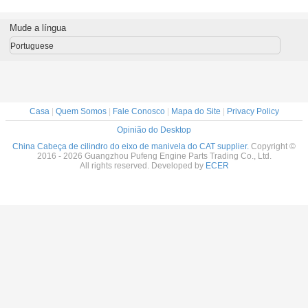
avadeira
engenharia CAT
CAT 3306 DI
2611543
reposi
 E120B
3406 DI, cabeçote
cabeça de cilindro
2611544
2454
07
do cilindro 110-
8N246 7N8876
1568536
2572168 
Mude a língua
5096 para
8N6796 0R2549
1601799 para
2454
escavadeira
E330C 330D
3086
Portuguese
E245B E245D
340D 336D
3358
E307/C E375N
3453
Casa
|
Quem Somos
|
Fale Conosco
|
Mapa do Site
|
Privacy Policy
Opinião do Desktop
China Cabeça de cilindro do eixo de manivela do CAT supplier.
Copyright ©
2016 - 2026 Guangzhou Pufeng Engine Parts Trading Co., Ltd.
All rights reserved. Developed by
ECER