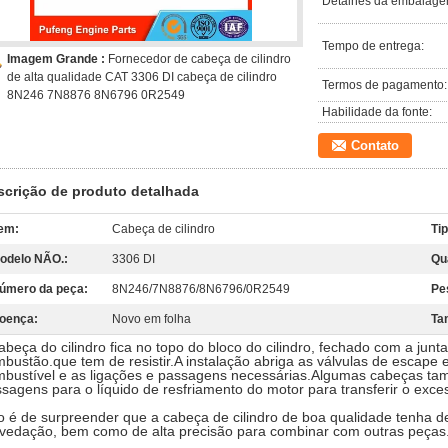
Detalhes da embalage
Tempo de entrega:
Imagem Grande :
Fornecedor de cabeça de cilindro
de alta qualidade CAT 3306 DI cabeça de cilindro
Termos de pagamento:
8N246 7N8876 8N6796 0R2549
Habilidade da fonte:
Contato
scrição de produto detalhada
tem:
Cabeça de cilindro
Ti
odelo NÃO.:
3306 DI
Qu
úmero da peça:
8N246/7N8876/8N6796/0R2549
Pe
oença:
Novo em folha
Ta
abeça do cilindro fica no topo do bloco do cilindro, fechado com a ju
bustão.que tem de resistir.A instalação abriga as válvulas de escape e
bustível e as ligações e passagens necessárias.Algumas cabeças ta
sagens para o líquido de resfriamento do motor para transferir o exce
 é de surpreender que a cabeça de cilindro de boa qualidade tenha d
vedação, bem como de alta precisão para combinar com outras peças