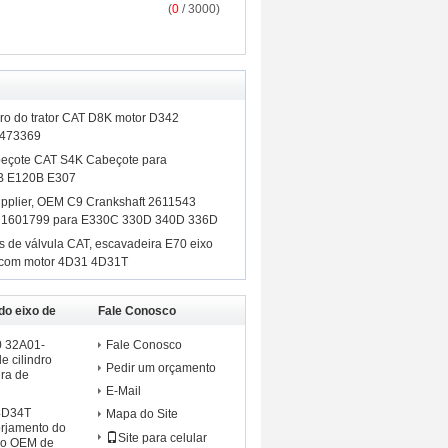
(
0
/ 3000)
dro do trator CAT D8K motor D342
2473369
beçote CAT S4K Cabeçote para
0B E120B E307
pplier, OEM C9 Crankshaft 2611543
 1601799 para E330C 330D 340D 336D
s de válvula CAT, escavadeira E70 eixo
o com motor 4D31 4D31T
do eixo de
Fale Conosco
ishi
 32A01-
Fale Conosco
e cilindro
Pedir um orçamento
ra de
E-Mail
 4D34T
Mapa do Site
rjamento do
Site para celular
do OEM de