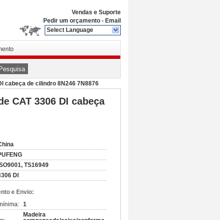
Vendas e Suporte
Pedir um orçamento
-
Email
Select Language
mento
Pesquisa
DI cabeça de cilindro 8N246 7N8876
ade CAT 3306 DI cabeça
China
PUFENG
ISO9001, TS16949
3306 DI
to e Envio:
mínima:
1
Madeira