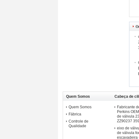
O
Quem Somos
Cabeça de cil
manivela do 
Quem Somos
Fabricante d
Perkins OEM
Fábrica
de válvula 
ZZ90237 35
Controle de
Qualidade
eixo de válv
de válvula f
escavadeir