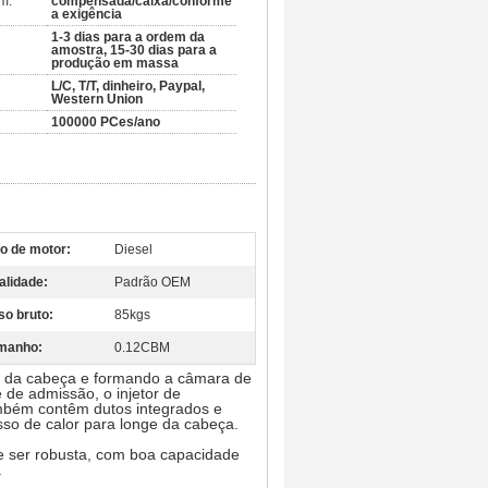
m:
compensada/caixa/conforme
a exigência
1-3 dias para a ordem da
amostra, 15-30 dias para a
produção em massa
L/C, T/T, dinheiro, Paypal,
Western Union
100000 PCes/ano
po de motor:
Diesel
alidade:
Padrão OEM
so bruto:
85kgs
manho:
0.12CBM
nta da cabeça e formando a câmara de
 de admissão, o injetor de
mbém contêm dutos integrados e
sso de calor para longe da cabeça.
e ser robusta, com boa capacidade
.