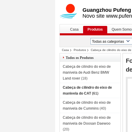
Guangzhou Pufeng E
Novo site www.pufen
Casa
Produtos
Quem Somo
Casa
Produtos
Cabeça de cilindro do eixo d
8N6796 0R2549
Todos os Produtos
Fo
Cabeça de cilindro do eixo de
de
manivela de Audi Benz BMW
Land rover
(18)
Cabeça de cilindro do eixo de
manivela do CAT
(61)
Cabeça de cilindro do eixo de
manivela de Cummins
(40)
Cabeça de cilindro do eixo de
manivela de Doosan Daewoo
(20)