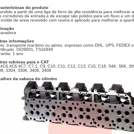
racterísticas do produto
fundido a partir de uma liga de ferro de alta resistência para melhorar 
 corredores de entrada e de escape são polidos para um fluxo e um
molde de areia revestido com resina é aplicado para melhorar a aparên
licação
cavadora
tras informações
io: transporte marítimo ou aéreo, expresso como DHL, UPS, FEDEX ou
tificado: ISO9001, TS16949
antia: 1 ano
tras rubricas para o CAT
4C6.4C6.4C7, C7.1, C9, C10, C11, C12, C13, C15, C18, S4K, S6K, 30
8, 3304, 3306, 3406, 3408
talhes da cabeça do cilindro