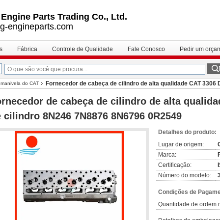
ngine Parts Trading Co., Ltd.
g-engineparts.com
s
Fábrica
Controle de Qualidade
Fale Conosco
Pedir um orça
Fornecedor de cabeça de cilindro de alta qualidade CAT 3306 
e manivela do CAT
rnecedor de cabeça de cilindro de alta qualid
 cilindro 8N246 7N8876 8N6796 0R2549
Detalhes do produto:
Lugar de origem:
Marca:
Certificação:
Número do modelo:
Condições de Pagamen
Quantidade de ordem 