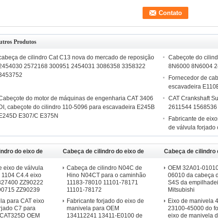
utros Produtos
cabeça de cilindro Cat C13 nova do mercado de reposição
Cabeçote do cilin
2454030 2572168 300951 2454031 3086358 3358322
8N6000 8N6004 
3453752
Fornecedor de ca
escavadeira E11
Cabeçote do motor de máquinas de engenharia CAT 3406
CAT Crankshaft Su
DI, cabeçote do cilindro 110-5096 para escavadeira E245B
2611544 1568536
E245D E307/C E375N
Fabricante de eixo
de válvula forjad
indro do eixo de
Cabeça de cilindro do eixo de
Cabeça de cilindro 
CAT
manivela de Hino
manivela de Mitsub
e eixo de válvula
Cabeça de cilindro N04C de
OEM 32A01-01010
 1104 C4.4 eixo
Hino N04CT para o caminhão
06010 da cabeça d
2327400 ZZ90222
11183-78010 11101-78171
S4S da empilhadei
90715 ZZ90239
11101-78172
Mitsubishi
ula para CAT eixo
Fabricante forjado do eixo de
Eixo de manivela
orjado C7 para
manivela para OEM
23100-45000 do fo
a CAT325D OEM
134112241 13411-E0100 de
eixo de manivela 