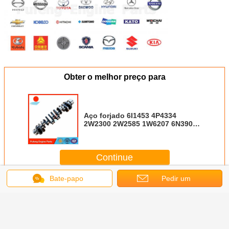
Obter o melhor preço para
Aço forjado 6I1453 4P4334
2W2300 2W2585 1W6207 6N3907
02136932
Continue
Bate-papo
Pedir um
Cabeça de cilindro do eixo de manivela do CAT
Mais
orçamento