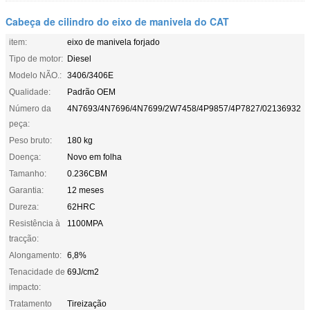
Cabeça de cilindro do eixo de manivela do CAT
item:
eixo de manivela forjado
Tipo de motor:
Diesel
Modelo NÃO.:
3406/3406E
Qualidade:
Padrão OEM
Número da
4N7693/4N7696/4N7699/2W7458/4P9857/4P7827/02136932
peça:
Peso bruto:
180 kg
Doença:
Novo em folha
Tamanho:
0.236CBM
Garantia:
12 meses
Dureza:
62HRC
Resistência à
1100MPA
tracção:
Alongamento:
6,8%
Tenacidade de
69J/cm2
impacto:
Tratamento
Tireização