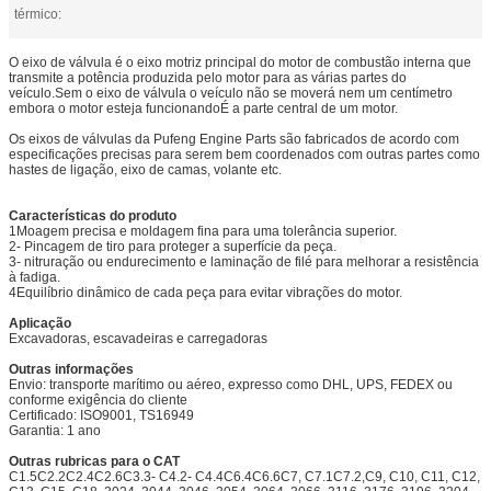
térmico:
O eixo de válvula é o eixo motriz principal do motor de combustão interna que
transmite a potência produzida pelo motor para as várias partes do
veículo.Sem o eixo de válvula o veículo não se moverá nem um centímetro
embora o motor esteja funcionandoÉ a parte central de um motor.
Os eixos de válvulas da Pufeng Engine Parts são fabricados de acordo com
especificações precisas para serem bem coordenados com outras partes como
hastes de ligação, eixo de camas, volante etc.
Características do produto
1Moagem precisa e moldagem fina para uma tolerância superior.
2- Pincagem de tiro para proteger a superfície da peça.
3- nitruração ou endurecimento e laminação de filé para melhorar a resistência
à fadiga.
4Equilíbrio dinâmico de cada peça para evitar vibrações do motor.
Aplicação
Excavadoras, escavadeiras e carregadoras
Outras informações
Envio: transporte marítimo ou aéreo, expresso como DHL, UPS, FEDEX ou
conforme exigência do cliente
Certificado: ISO9001, TS16949
Garantia: 1 ano
Outras rubricas para o CAT
C1.5C2.2C2.4C2.6C3.3- C4.2- C4.4C6.4C6.6C7, C7.1C7.2,
C9, C10, C11, C12,