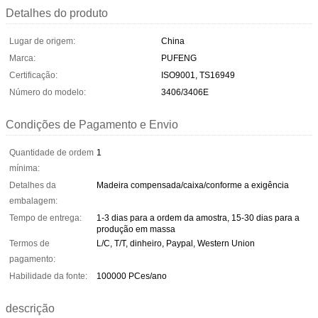
Detalhes do produto
Lugar de origem:
China
Marca:
PUFENG
Certificação:
ISO9001, TS16949
Número do modelo:
3406/3406E
Condições de Pagamento e Envio
Quantidade de ordem
1
mínima:
Detalhes da
Madeira compensada/caixa/conforme a exigência
embalagem:
Tempo de entrega:
1-3 dias para a ordem da amostra, 15-30 dias para a
produção em massa
Termos de
L/C, T/T, dinheiro, Paypal, Western Union
pagamento:
Habilidade da fonte:
100000 PCes/ano
descrição