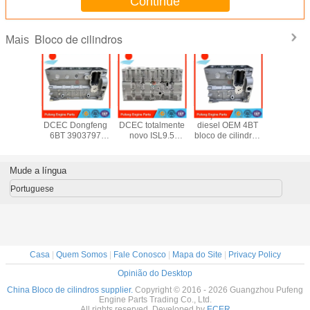
Continue
Bloco de cilindros
Mais
 cilindro
Bloco de cilindros
Bloco de cilindros
Peças de motor
bloco do c
744-2 de
DCEC Dongfeng
DCEC totalmente
diesel OEM 4BT
para CAT,
JG1 4JG2
6BT 3903797
novo ISL9.5
bloco de cilindros
do moto
4528-0
3919648
ISLE9.5 QSL9.5
3920005
1N3576 
 rodeio
3935943
3478880
3903920
4P623 
-3E de
3905806
3662122
4089546
escava
Mude a língua
N ZX70
3662123
4991816
E235D 
5587414
5405079
E320 
Portuguese
5587415
3903920
E330B 
5529473
5405752
Casa
|
Quem Somos
|
Fale Conosco
|
Mapa do Site
|
Privacy Policy
Opinião do Desktop
China Bloco de cilindros supplier.
Copyright © 2016 - 2026 Guangzhou Pufeng
Engine Parts Trading Co., Ltd.
All rights reserved. Developed by
ECER