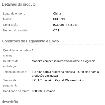
Detalhes do produto
Lugar de origem:
China
Marca:
PUFENG
Certificação:
ISO9001, TS16949
Número do modelo:
C7.1
Condições de Pagamento e Envio
Quantidade de ordem
1
mínima:
Detalhes da
Madeira compensada/caixa/conforme a exigência
embalagem:
Tempo de entrega:
1-3 dias para a ordem da amostra, 15-30 dias para a
produção em massa
Termos de
L/C, T/T, dinheiro, Paypal, Western Union
pagamento:
Habilidade da fonte:
100000 PCes/ano
descrição