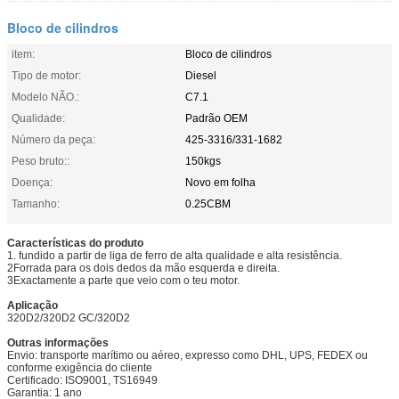
Bloco de cilindros
item:
Bloco de cilindros
Tipo de motor:
Diesel
Modelo NÃO.:
C7.1
Qualidade:
Padrão OEM
Número da peça:
425-3316/331-1682
Peso bruto::
150kgs
Doença:
Novo em folha
Tamanho:
0.25CBM
Características do produto
1. fundido a partir de liga de ferro de alta qualidade e alta resistência.
2Forrada para os dois dedos da mão esquerda e direita.
3Exactamente a parte que veio com o teu motor.
Aplicação
320D2/320D2 GC/320D2
Outras informações
Envio: transporte marítimo ou aéreo, expresso como DHL, UPS, FEDEX ou
conforme exigência do cliente
Certificado: ISO9001, TS16949
Garantia: 1 ano