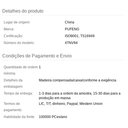
Detalhes do produto
Lugar de origem:
China
Marca:
PUFENG
Certificação:
ISO9001, TS16949
Número do modelo:
4TNV94
Condições de Pagamento e Envio
Quantidade de ordem
1
mínima:
Detalhes da
Madeira compensada/caixa/conforme a exigência
embalagem:
Tempo de entrega:
1-3 dias para a ordem da amostra, 15-30 dias para a
produção em massa
Termos de
L/C, T/T, dinheiro, Paypal, Western Union
pagamento:
Habilidade da fonte:
100000 PCes/ano