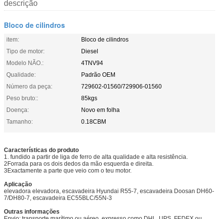
descrição
Bloco de cilindros
item:
Bloco de cilindros
Tipo de motor:
Diesel
Modelo NÃO.:
4TNV94
Qualidade:
Padrão OEM
Número da peça:
729602-01560/729906-01560
Peso bruto::
85kgs
Doença:
Novo em folha
Tamanho:
0.18CBM
Características do produto
1. fundido a partir de liga de ferro de alta qualidade e alta resistência.
2Forrada para os dois dedos da mão esquerda e direita.
3Exactamente a parte que veio com o teu motor.
Aplicação
elevadora elevadora, escavadeira Hyundai R55-7, escavadeira Doosan DH60-
7/DH80-7, escavadeira EC55BLC/55N-3
Outras informações
Envio: transporte marítimo ou aéreo, expresso como DHL, UPS, FEDEX ou