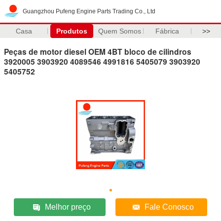
Guangzhou Pufeng Engine Parts Trading Co., Ltd
Casa
Produtos
Quem Somos
Fábrica
>>
Peças de motor diesel OEM 4BT bloco de cilindros
3920005 3903920 4089546 4991816 5405079 3903920
5405752
Melhor preço
Fale Conosco