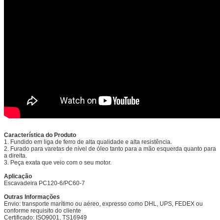
Característica do Produto
1. Fundido em liga de ferro de alta qualidade e alta resistência.
2. Furado para varetas de nível de óleo tanto para a mão esquerda quanto para
a direita.
3. Peça exata que veio com o seu motor.
Aplicação
Escavadeira
PC120-6/PC60-7
Outras Informações
Envio: transporte marítimo ou aéreo, expresso como DHL, UPS, FEDEX ou
conforme requisito do cliente
Certificado: ISO9001, TS16949