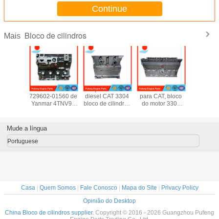
Continue
Bloco de cilindros
Mais
cilindros
Bloco de cilindro
Peças do motor
Bloco do cilindro
Bloco de c
ongfeng
729602-01560 de
diesel CAT 3304
para CAT, bloco
DCEC tot
903797
Yanmar 4TNV94
bloco de cilindros
do motor 3306
novo IS
9648
729906-01560
1N3574 7N5454
1N3576 para
ISLE9.5 
5943
para a
para escavadeira
escavadeira
3478
5806
empilhadeira
e carregadeira
E235D E320
3662
Mude a língua
R55-7 DH60-7
938F
E320 E330
3662
DH80-7
E330B E350
5587
Portuguese
EC55BLC 55N-3
5587
5529
Casa
|
Quem Somos
|
Fale Conosco
|
Mapa do Site
|
Privacy Policy
Opinião do Desktop
China Bloco de cilindros supplier.
Copyright © 2016 - 2026 Guangzhou Pufeng