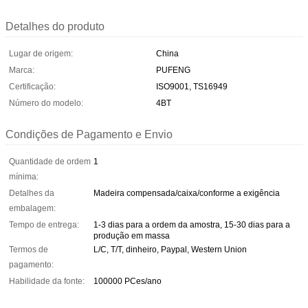
Detalhes do produto
Lugar de origem:
China
Marca:
PUFENG
Certificação:
ISO9001, TS16949
Número do modelo:
4BT
Condições de Pagamento e Envio
Quantidade de ordem
1
mínima:
Detalhes da
Madeira compensada/caixa/conforme a exigência
embalagem:
Tempo de entrega:
1-3 dias para a ordem da amostra, 15-30 dias para a
produção em massa
Termos de
L/C, T/T, dinheiro, Paypal, Western Union
pagamento:
Habilidade da fonte:
100000 PCes/ano