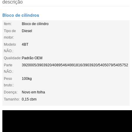
descrição
Bloco de cilindros
Item:
Bloco de cilindro
Tipo de
Diesel
motor:
Modelo
4BT
NÃO.:
Qualidade:
Padrão OEM
Parte
3920005/3903920/4089546/4991816/3903920/5405079/5405752
NÃO.:
Peso
100kg
bruto::
Doença:
Novo em folha
Tamanho:
0,15 cbm