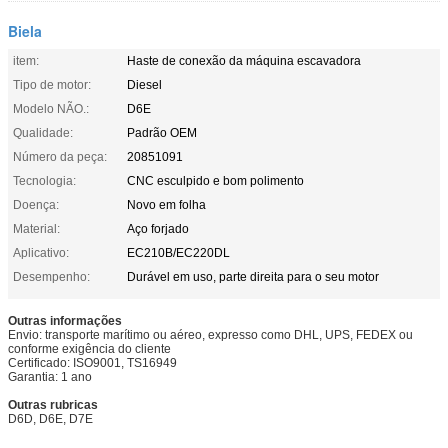
Biela
item:
Haste de conexão da máquina escavadora
Tipo de motor:
Diesel
Modelo NÃO.:
D6E
Qualidade:
Padrão OEM
Número da peça:
20851091
Tecnologia:
CNC esculpido e bom polimento
Doença:
Novo em folha
Material:
Aço forjado
Aplicativo:
EC210B/EC220DL
Desempenho:
Durável em uso, parte direita para o seu motor
Outras informações
Envio: transporte marítimo ou aéreo, expresso como DHL, UPS, FEDEX ou
conforme exigência do cliente
Certificado: ISO9001, TS16949
Garantia: 1 ano
Outras rubricas
D6D, D6E, D7E