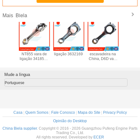
Biela
Mais
 A2300
aço forjado
K38 barra de
Substituição de
Substitui
9405
NT855 vara de
ligação 3632169
escavadeira na
motor C
1994
ligação 3418500
China, D6D vara
China, bie
9 para
6710-21-2210
de ligação
3306 8
adeira
6710212210 para
20551431
8N1721 
AI 35
escavadeira
20882905
para esca
Mude a língua
Komatsu PC300
20492639
Portuguese
Casa
|
Quem Somos
|
Fale Conosco
|
Mapa do Site
|
Privacy Policy
Opinião do Desktop
China Biela supplier.
Copyright © 2016 - 2026 Guangzhou Pufeng Engine Parts
Trading Co., Ltd.
All rights reserved. Developed by
ECER