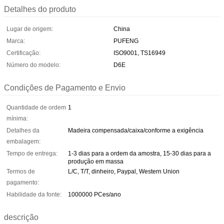
Detalhes do produto
Lugar de origem:
China
Marca:
PUFENG
Certificação:
ISO9001, TS16949
Número do modelo:
D6E
Condições de Pagamento e Envio
Quantidade de ordem
1
mínima:
Detalhes da
Madeira compensada/caixa/conforme a exigência
embalagem:
Tempo de entrega:
1-3 dias para a ordem da amostra, 15-30 dias para a
produção em massa
Termos de
L/C, T/T, dinheiro, Paypal, Western Union
pagamento:
Habilidade da fonte:
1000000 PCes/ano
descrição