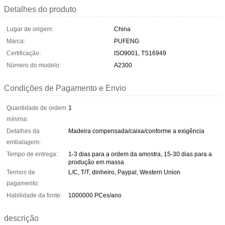
Detalhes do produto
Lugar de origem:
China
Marca:
PUFENG
Certificação:
ISO9001, TS16949
Número do modelo:
A2300
Condições de Pagamento e Envio
Quantidade de ordem
1
mínima:
Detalhes da
Madeira compensada/caixa/conforme a exigência
embalagem:
Tempo de entrega:
1-3 dias para a ordem da amostra, 15-30 dias para a
produção em massa
Termos de
L/C, T/T, dinheiro, Paypal, Western Union
pagamento:
Habilidade da fonte:
1000000 PCes/ano
descrição