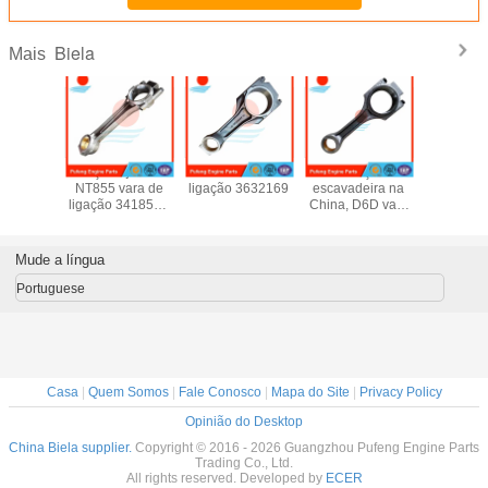
Biela
Mais
 A2300
aço forjado
K38 barra de
Substituição de
Substitui
9405
NT855 vara de
ligação 3632169
escavadeira na
motor C
1994
ligação 3418500
China, D6D vara
China, bie
9 para
6710-21-2210
de ligação
3306 8
adeira
6710212210 para
20551431
8N1721 
AI 35
escavadeira
20882905
para esca
Mude a língua
Komatsu PC300
20492639
Portuguese
Casa
|
Quem Somos
|
Fale Conosco
|
Mapa do Site
|
Privacy Policy
Opinião do Desktop
China Biela supplier.
Copyright © 2016 - 2026 Guangzhou Pufeng Engine Parts
Trading Co., Ltd.
All rights reserved. Developed by
ECER