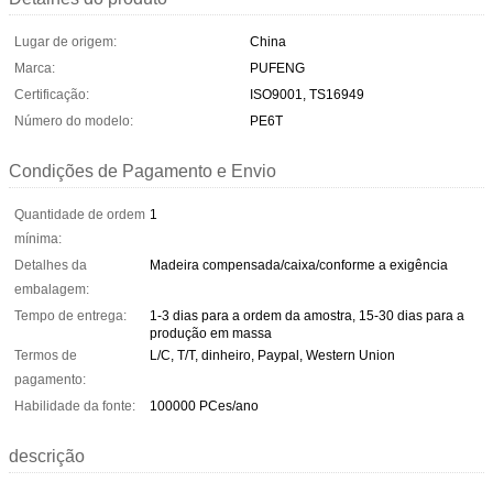
Lugar de origem:
China
Marca:
PUFENG
Certificação:
ISO9001, TS16949
Número do modelo:
PE6T
Condições de Pagamento e Envio
Quantidade de ordem
1
mínima:
Detalhes da
Madeira compensada/caixa/conforme a exigência
embalagem:
Tempo de entrega:
1-3 dias para a ordem da amostra, 15-30 dias para a
produção em massa
Termos de
L/C, T/T, dinheiro, Paypal, Western Union
pagamento:
Habilidade da fonte:
100000 PCes/ano
descrição