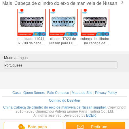
Cabeça de cilindro do eixo de manivela de Nissan
Mais
n TD42
cilindro de alta
Cabeça de
distribuidor da
NISS
 cilindro
qualidade 11041-
cilindro TD23 de
cabeça de cilindro
Cranksha
-06J00
6T700 da cabeça
Nissan para OEM
na cabeça de
K24 K2
-63T02
de Nissan QD32
11039-02N04 da
cilindro 11039-
-OY705
dos fornecedores
empilhadeira do
44G01 de China
ilhadeira
da cabeça de
caminhão PGD21
Nissan TD25
Mude a língua
 Civilan
cilindro para
de Datsun
11039-3S902
Navara/empilhadeira
para
Portuguese
Urvan/recolhimento/Cabstar
Casa
|
Quem Somos
|
Fale Conosco
|
Mapa do Site
|
Privacy Policy
Opinião do Desktop
China Cabeça de cilindro do eixo de manivela de Nissan supplier.
Copyright ©
2016 - 2026 Guangzhou Pufeng Engine Parts Trading Co., Ltd.
All rights reserved. Developed by
ECER
Bate-papo
Pedir um