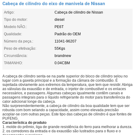
Cabeça de cilindro do eixo de manivela de Nissan
Artigo:
Cabeça de cilindro de Nissan
Tipo do motor:
diesel
Modelo NÃO.:
PE6T
Qualidade:
Padrão do OEM
Número da peça.:
11041-96207
Peso de efetivação:
55Kgs
Circunstância:
brandnew
TAMANHO:
0.04CBM
A cabeça de cilindro senta-se na parte superior do bloco de cilindro selou no
lugar com a gaxeta principal e a formação da câmara de combustão. É
sujeitada obviamente aos extremos da temperatura, que tem que resistir. Abriga
as válvulas da exaustão e de entrada, o injetor de combustível e os enlaces
necessários, e passagens. Algumas cabeças igualmente contêm canais e
passagens integrais para o líquido refrigerante do motor para transferência do
calor adicional longe da cabeça.
Não surpreendentemente, a cabeça de cilindro da boa qualidade tem que ser
robusta com bom selando a capacidade, assim como elevada precisão
acoplar-se com outras peças. Este tipo das cabeças de cilindro é que fontes de
PUFENG.
Característica do produto
1. molde do prêmio, liga de grande resistência do ferro para melhorar a dureza.
2. os corredores da entrada e da exaustão são lustrados para o fluxo e o