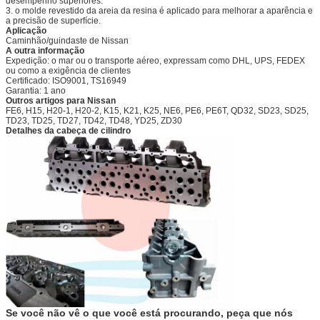
desempenho superiores.
3. o molde revestido da areia da resina é aplicado para melhorar a aparência e
a precisão de superfície.
Aplicação
Caminhão/guindaste de Nissan
A outra informação
Expedição: o mar ou o transporte aéreo, expressam como DHL, UPS, FEDEX
ou como a exigência de clientes
Certificado: ISO9001, TS16949
Garantia: 1 ano
Outros artigos para Nissan
FE6, H15,
H20-1, H20-2, K15,
K21, K25, NE6, PE6, PE6T, QD32, SD23, SD25,
TD23, TD25, TD27, TD42, TD48, YD25, ZD30
Detalhes da cabeça de cilindro
Se você não vê o que você está procurando, peça que nós