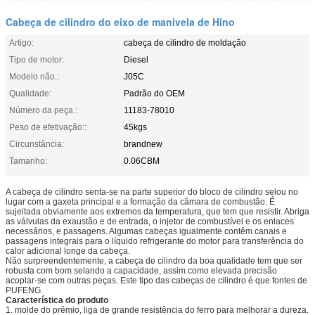
Cabeça de cilindro do eixo de manivela de Hino
Artigo:
cabeça de cilindro de moldação
Tipo de motor:
Diesel
Modelo não.:
J05C
Qualidade:
Padrão do OEM
Número da peça.:
11183-78010
Peso de efetivação::
45kgs
Circunstância:
brandnew
Tamanho:
0.06CBM
A cabeça de cilindro senta-se na parte superior do bloco de cilindro selou no
lugar com a gaxeta principal e a formação da câmara de combustão. É
sujeitada obviamente aos extremos da temperatura, que tem que resistir. Abriga
as válvulas da exaustão e de entrada, o injetor de combustível e os enlaces
necessários, e passagens. Algumas cabeças igualmente contêm canais e
passagens integrais para o líquido refrigerante do motor para transferência do
calor adicional longe da cabeça.
Não surpreendentemente, a cabeça de cilindro da boa qualidade tem que ser
robusta com bom selando a capacidade, assim como elevada precisão
acoplar-se com outras peças. Este tipo das cabeças de cilindro é que fontes de
PUFENG.
Característica do produto
1. molde do prêmio, liga de grande resistência do ferro para melhorar a dureza.