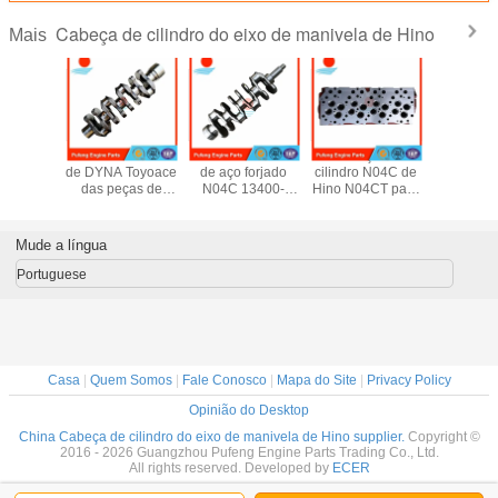
Cabeça de cilindro do eixo de manivela de Hino
Mais
 válvula
Eixo de manivela
eixo de manivela
Cabeça de
Cabeç
nda eixo
de DYNA Toyoace
de aço forjado
cilindro N04C de
cilindro 
a forjado
das peças de
N04C 13400-
Hino N04CT para
E0B61 d
5C J05E
motor do diesel
1690 13411-
o caminhão
J05E pa
EM
de Dutro do eixo
E0071 13411-
11183-78010
máqu
112281
de manivela de
1592 de Hino
11101-78171
escava
Mude a língua
12281
Hino S05D
11101-78172
SK250-8 
14950A
Portuguese
Casa
|
Quem Somos
|
Fale Conosco
|
Mapa do Site
|
Privacy Policy
Opinião do Desktop
China Cabeça de cilindro do eixo de manivela de Hino supplier.
Copyright ©
2016 - 2026 Guangzhou Pufeng Engine Parts Trading Co., Ltd.
All rights reserved. Developed by
ECER