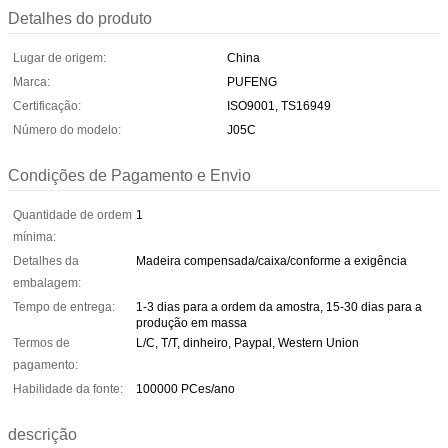
Detalhes do produto
Lugar de origem:
China
Marca:
PUFENG
Certificação:
ISO9001, TS16949
Número do modelo:
J05C
Condições de Pagamento e Envio
Quantidade de ordem
1
mínima:
Detalhes da
Madeira compensada/caixa/conforme a exigência
embalagem:
Tempo de entrega:
1-3 dias para a ordem da amostra, 15-30 dias para a
produção em massa
Termos de
L/C, T/T, dinheiro, Paypal, Western Union
pagamento:
Habilidade da fonte:
100000 PCes/ano
descrição