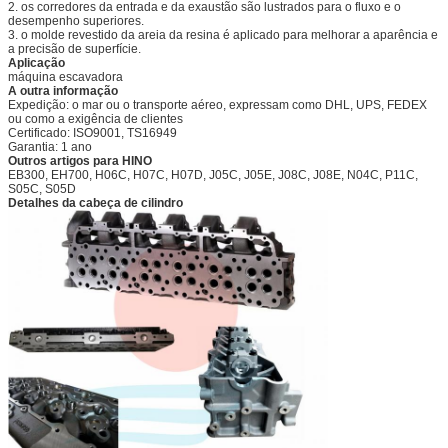
2. os corredores da entrada e da exaustão são lustrados para o fluxo e o
desempenho superiores.
3. o molde revestido da areia da resina é aplicado para melhorar a aparência e
a precisão de superfície.
Aplicação
máquina escavadora
A outra informação
Expedição: o mar ou o transporte aéreo, expressam como DHL, UPS, FEDEX
ou como a exigência de clientes
Certificado: ISO9001, TS16949
Garantia: 1 ano
Outros artigos para HINO
EB300, EH700, H06C, H07C, H07D, J05C, J05E, J08C, J08E, N04C, P11C,
S05C, S05D
Detalhes da cabeça de cilindro