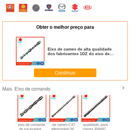
Obter o melhor preço para
Eixo de cames de alta qualidade
dos fabricantes 1DZ do eixo de
cames de Toyota para a
empilhadeira 13511-78201-71 de
Toyota
Continue
Eixo de comando
Mais
de peças
exportador de
Atacado de árvore
M11 de alta
C7.1 árv
tor de
eixo de comando
de cames CAT
qualidade, para
cames d
eira 6BT
de escavadeira,
aftermarket S6K
camas 3066877
forjado 1