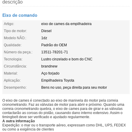
descrição
Eixo de comando
Artigo:
eixo de cames da empilhadeira
Tipo de motor:
Diesel
Modelo NÃO.:
1dz
Qualidade:
Padrão do OEM
Número da peça.:
13511-78201-71
Tecnologia:
Lustro cinzelado e bom do CNC
Circunstância:
brandnew
Material:
Aço forjado
Aplicação:
Empilhadeira Toyota
Desempenho:
Bens no uso, peça direita para seu motor
O eixo de cames é conectado ao eixo de manivela do motor pela correia
cronometrando. Faz as válvulas de motor para abrir e próximo. Quando uma
correia cronometrando quebra, o eixo de cames para de girar e as válvulas
contactarão as coroas do pistão, causando dano interno extensivo. Assim o
timingbelt deve ser verificado e ajustado regularmente.
A outra informação
Expedição: o mar ou o transporte aéreo, expressam como DHL, UPS, FEDEX
ou como a exigência de clientes