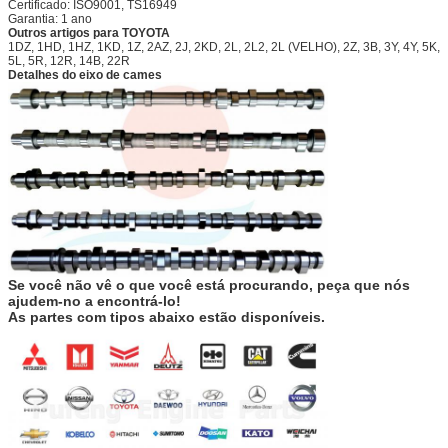
Certificado: ISO9001, TS16949
Garantia: 1 ano
Outros artigos para TOYOTA
1DZ, 1HD, 1HZ, 1KD, 1Z, 2AZ, 2J, 2KD, 2L, 2L2, 2L (VELHO), 2Z, 3B, 3Y, 4Y, 5K,
5L, 5R, 12R, 14B, 22R
Detalhes do eixo de cames
Se você não vê o que você está procurando, peça que nós
ajudem-no a encontrá-lo!
As partes com tipos abaixo estão disponíveis.