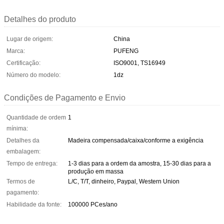
Detalhes do produto
Lugar de origem:
China
Marca:
PUFENG
Certificação:
ISO9001, TS16949
Número do modelo:
1dz
Condições de Pagamento e Envio
Quantidade de ordem
1
mínima:
Detalhes da
Madeira compensada/caixa/conforme a exigência
embalagem:
Tempo de entrega:
1-3 dias para a ordem da amostra, 15-30 dias para a
produção em massa
Termos de
L/C, T/T, dinheiro, Paypal, Western Union
pagamento:
Habilidade da fonte:
100000 PCes/ano