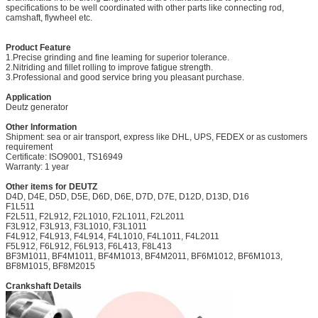
specifications to be well coordinated with other parts like connecting rod,
camshaft, flywheel etc.
Product Feature
1.Precise grinding and fine leaming for superior tolerance.
2.Nitriding and fillet rolling to improve fatigue strength.
3.Professional and good service bring you pleasant purchase.
Application
Deutz generator
Other Information
Shipment: sea or air transport, express like DHL, UPS, FEDEX or as customers
requirement
Certificate: ISO9001, TS16949
Warranty: 1 year
Other items for DEUTZ
D4D, D4E, D5D, D5E, D6D, D6E, D7D, D7E, D12D, D13D, D16
F1L511
F2L511, F2L912, F2L1010, F2L1011, F2L2011
F3L912, F3L913, F3L1010, F3L1011
F4L912, F4L913, F4L914, F4L1010, F4L1011, F4L2011
F5L912, F6L912, F6L913, F6L413, F8L413
BF3M1011, BF4M1011, BF4M1013, BF4M2011, BF6M1012, BF6M1013,
BF8M1015, BF8M2015
Crankshaft Details