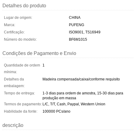
Detalhes do produto
Lugar de origem:
CHINA
Marca:
PUFENG
Certificação:
ISO9001, TS16949
Número do modelo:
BF6M1015
Condições de Pagamento e Envio
Quantidade de ordem
1
mínima:
Detalhes da
Madeira compensada/caixa/conforme requisito
embalagem:
Tempo de entrega:
1-3 dias para ordem de amostra, 15-30 dias para
produção em massa
Termos de pagamento:
L/C, T/T, Cash, Paypal, Western Union
Habilidade da fonte:
100000 PCs/ano
descrição