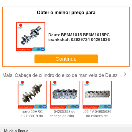
Obter o melhor preço para
Deutz BF6M1015 BF6M1015PC
crankshaft 02929724 04261636
Continue
Cabeça de cilindro do eixo de manivela de Deutz
Mais
nto de
eixo de manivela
Conjunto
Assy TCD2013
No. 0490
 cilindro
novo 50HRC
04205358 de
L06 4V 04905686
OEM do a
Deutz
02138819 do
cabeça de cilindro
da cabeça de
cabeça de 
2012
motor das peças
de Deutz
cilindro da
de De
5994
de motor F3L1010
BF4M1013
substituição TCD
TCD2013 
4037
de Deutz F3L1011
04202239
2013 L6 4V do
04910
Mude a língua