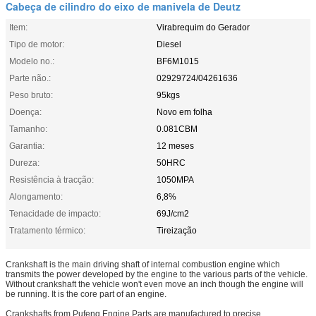
Cabeça de cilindro do eixo de manivela de Deutz
Item:
Virabrequim do Gerador
Tipo de motor:
Diesel
Modelo no.:
BF6M1015
Parte não.:
02929724/04261636
Peso bruto:
95kgs
Doença:
Novo em folha
Tamanho:
0.081CBM
Garantia:
12 meses
Dureza:
50HRC
Resistência à tracção:
1050MPA
Alongamento:
6,8%
Tenacidade de impacto:
69J/cm2
Tratamento térmico:
Tireização
Crankshaft is the main driving shaft of internal combustion engine which
transmits the power developed by the engine to the various parts of the vehicle.
Without crankshaft the vehicle won't even move an inch though the engine will
be running. It is the core part of an engine.
Crankshafts from Pufeng Engine Parts are manufactured to precise