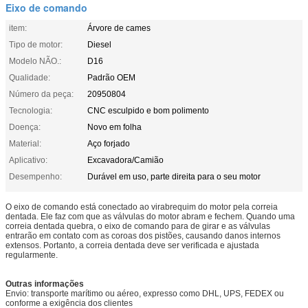
Eixo de comando
item:
Árvore de cames
Tipo de motor:
Diesel
Modelo NÃO.:
D16
Qualidade:
Padrão OEM
Número da peça:
20950804
Tecnologia:
CNC esculpido e bom polimento
Doença:
Novo em folha
Material:
Aço forjado
Aplicativo:
Excavadora/Camião
Desempenho:
Durável em uso, parte direita para o seu motor
O eixo de comando está conectado ao virabrequim do motor pela correia
dentada. Ele faz com que as válvulas do motor abram e fechem. Quando uma
correia dentada quebra, o eixo de comando para de girar e as válvulas
entrarão em contato com as coroas dos pistões, causando danos internos
extensos. Portanto, a correia dentada deve ser verificada e ajustada
regularmente.
Outras informações
Envio: transporte marítimo ou aéreo, expresso como DHL, UPS, FEDEX ou
conforme a exigência dos clientes