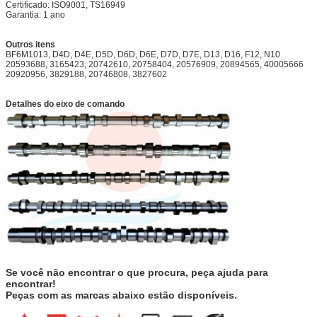
Certificado: ISO9001, TS16949
Garantia: 1 ano
Outros itens
BF6M1013, D4D, D4E, D5D, D6D, D6E, D7D, D7E, D13, D16, F12, N10
20593688, 3165423, 20742610, 20758404, 20576909, 20894565, 40005666
20920956, 3829188, 20746808, 3827602
Detalhes do eixo de comando
Se você não encontrar o que procura, peça ajuda para
encontrar!
Peças com as marcas abaixo estão disponíveis.