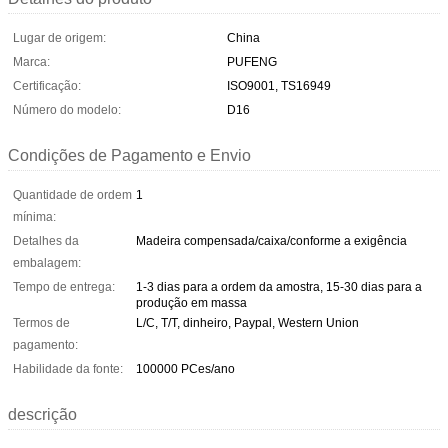
Lugar de origem:
China
Marca:
PUFENG
Certificação:
ISO9001, TS16949
Número do modelo:
D16
Condições de Pagamento e Envio
Quantidade de ordem
1
mínima:
Detalhes da
Madeira compensada/caixa/conforme a exigência
embalagem:
Tempo de entrega:
1-3 dias para a ordem da amostra, 15-30 dias para a
produção em massa
Termos de
L/C, T/T, dinheiro, Paypal, Western Union
pagamento:
Habilidade da fonte:
100000 PCes/ano
descrição