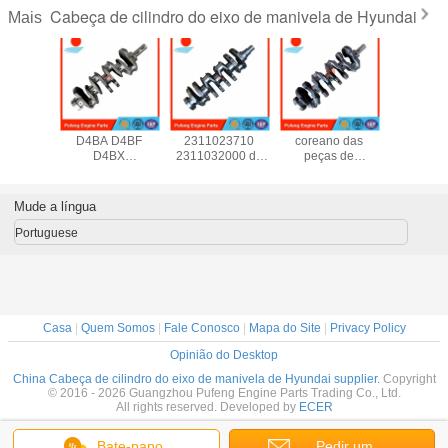
Cabeça de cilindro do eixo de manivela de Hyundai
Mais
dores de
Eixo de manivela
Eixo de manivela
Fornecedor
As peç
e motor,
D4BA D4BF
2311023710
coreano das
motor 4T
requim
D4BX
2311032000 de
peças de
diesel
do 6CT
2311142002 de
Hyundai
automóvel no eixo
YANMAR 
8986
Hyundai
Sonata2.0
de manivela
forjaram o
0968
2311142911
G4KC G4KA
maniv
Mude a língua
4584
2311042510
G4KF 23111-
YM129902
2311142100
25220 de China
para a m
Portuguese
2311142901
Hyundai 23111-
escavad
2311142903D
25210 23111-
Hyun
2G010
Casa
|
Quem Somos
|
Fale Conosco
|
Mapa do Site
|
Privacy Policy
Opinião do Desktop
China Cabeça de cilindro do eixo de manivela de Hyundai supplier.
Copyright
© 2016 - 2026 Guangzhou Pufeng Engine Parts Trading Co., Ltd.
All rights reserved. Developed by
ECER
Bate-papo
Pedir um