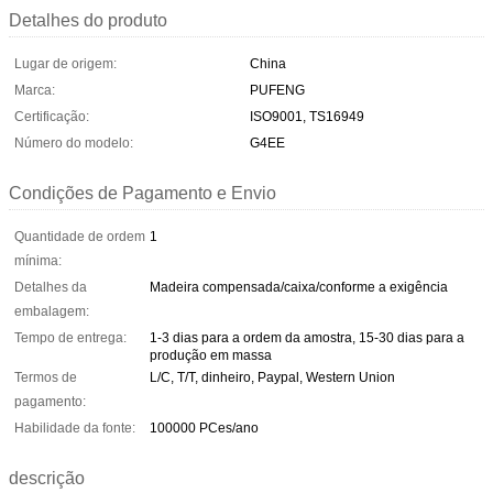
Detalhes do produto
Lugar de origem:
China
Marca:
PUFENG
Certificação:
ISO9001, TS16949
Número do modelo:
G4EE
Condições de Pagamento e Envio
Quantidade de ordem
1
mínima:
Detalhes da
Madeira compensada/caixa/conforme a exigência
embalagem:
Tempo de entrega:
1-3 dias para a ordem da amostra, 15-30 dias para a
produção em massa
Termos de
L/C, T/T, dinheiro, Paypal, Western Union
pagamento:
Habilidade da fonte:
100000 PCes/ano
descrição