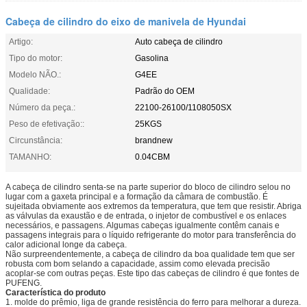
Cabeça de cilindro do eixo de manivela de Hyundai
Artigo:
Auto cabeça de cilindro
Tipo do motor:
Gasolina
Modelo NÃO.:
G4EE
Qualidade:
Padrão do OEM
Número da peça.:
22100-26100/1108050SX
Peso de efetivação::
25KGS
Circunstância:
brandnew
TAMANHO:
0.04CBM
A cabeça de cilindro senta-se na parte superior do bloco de cilindro selou no
lugar com a gaxeta principal e a formação da câmara de combustão. É
sujeitada obviamente aos extremos da temperatura, que tem que resistir. Abriga
as válvulas da exaustão e de entrada, o injetor de combustível e os enlaces
necessários, e passagens. Algumas cabeças igualmente contêm canais e
passagens integrais para o líquido refrigerante do motor para transferência do
calor adicional longe da cabeça.
Não surpreendentemente, a cabeça de cilindro da boa qualidade tem que ser
robusta com bom selando a capacidade, assim como elevada precisão
acoplar-se com outras peças. Este tipo das cabeças de cilindro é que fontes de
PUFENG.
Característica do produto
1. molde do prêmio, liga de grande resistência do ferro para melhorar a dureza.