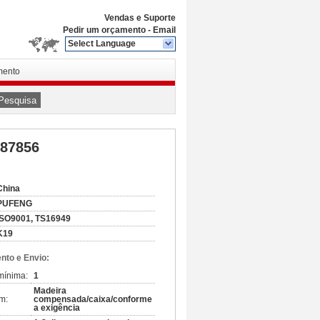
Vendas e Suporte
Pedir um orçamento
-
Email
Select Language
mento
Pesquisa
087856
China
PUFENG
ISO9001, TS16949
K19
to e Envio:
mínima:
1
Madeira
m:
compensada/caixa/conforme
a exigência