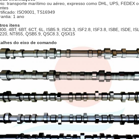
io: transporte marítimo ou aéreo, expresso como DHL, UPS, FEDEX 
entes
tificado: ISO9001, TS16949
antia: 1 ano
tros itens
00, 4BT, 6BT, 6CT, 6L, ISB5.9, ISC8.3, ISF2.8, ISF3.8, ISBE, ISDE, IS
220, NT855, QSB5.9, QSC8.3, QSX15
talhes do eixo de comando