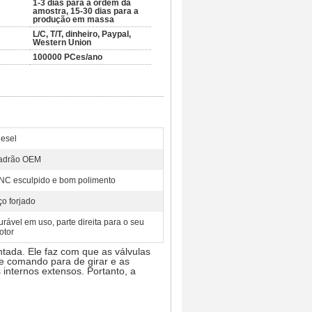
1-3 dias para a ordem da
amostra, 15-30 dias para a
produção em massa
L/C, T/T, dinheiro, Paypal,
Western Union
100000 PCes/ano
iesel
adrão OEM
NC esculpido e bom polimento
ço forjado
rável em uso, parte direita para o seu
otor
tada. Ele faz com que as válvulas
e comando para de girar e as
internos extensos. Portanto, a