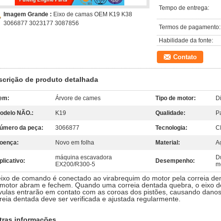
Tempo de entrega:
Imagem Grande :
Eixo de camas OEM K19 K38
3066877 3023177 3087856
Termos de pagamento:
Habilidade da fonte:
Contato
scrição de produto detalhada
tem:
Árvore de cames
Tipo de motor:
D
odelo NÃO.:
K19
Qualidade:
P
úmero da peça:
3066877
Tecnologia:
C
oença:
Novo em folha
Material:
A
máquina escavadora
Du
plicativo:
Desempenho:
EX200/R300-5
m
ixo de comando é conectado ao virabrequim do motor pela correia den
motor abram e fechem. Quando uma correia dentada quebra, o eixo d
vulas entrarão em contato com as coroas dos pistões, causando danos 
reia dentada deve ser verificada e ajustada regularmente.
tras informações