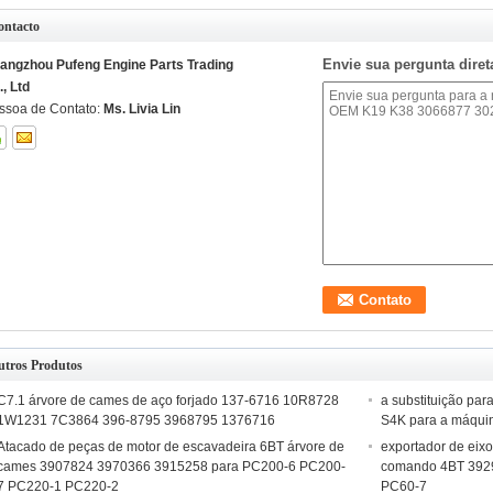
ontacto
Envie sua pergunta dire
angzhou Pufeng Engine Parts Trading
., Ltd
ssoa de Contato:
Ms. Livia Lin
utros Produtos
C7.1 árvore de cames de aço forjado 137-6716 10R8728
a substituição par
1W1231 7C3864 396-8795 3968795 1376716
S4K para a máqui
Atacado de peças de motor de escavadeira 6BT árvore de
exportador de eix
cames 3907824 3970366 3915258 para PC200-6 PC200-
comando 4BT 392
7 PC220-1 PC220-2
PC60-7