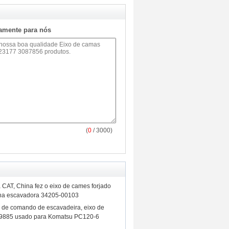
tamente para nós
(
0
/ 3000)
a CAT, China fez o eixo de cames forjado
na escavadora 34205-00103
o de comando de escavadeira, eixo de
9885 usado para Komatsu PC120-6