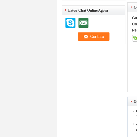
C
Estou Chat Online Agora
Gu
Co
Pe
O