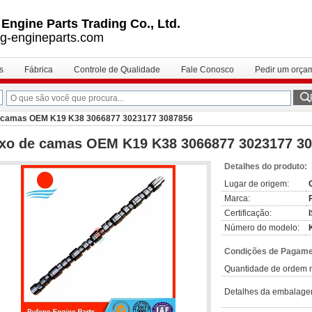
ngine Parts Trading Co., Ltd.
g-engineparts.com
s
Fábrica
Controle de Qualidade
Fale Conosco
Pedir um orça
e camas OEM K19 K38 3066877 3023177 3087856
ixo de camas OEM K19 K38 3066877 3023177 3
Detalhes do produto:
Lugar de origem:
Marca:
Certificação:
Número do modelo:
Condições de Pagamen
Quantidade de ordem 
Detalhes da embalage