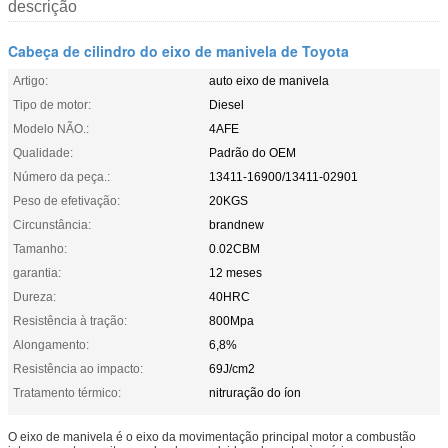
descrição
Cabeça de cilindro do eixo de manivela de Toyota
Artigo:
auto eixo de manivela
Tipo de motor:
Diesel
Modelo NÃO.:
4AFE
Qualidade:
Padrão do OEM
Número da peça.:
13411-16900/13411-02901
Peso de efetivação:
20KGS
Circunstância:
brandnew
Tamanho:
0.02CBM
garantia:
12 meses
Dureza:
40HRC
Resistência à tração:
800Mpa
Alongamento:
6,8%
Resistência ao impacto:
69J/cm2
Tratamento térmico:
nitruração do íon
O eixo de manivela é o eixo da movimentação principal motor a combustão