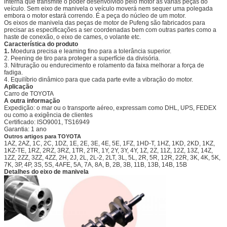
interna que transmite o poder desenvolvido pelo motor às várias peças do
veículo. Sem eixo de manivela o veículo moverá nem sequer uma polegada
embora o motor estará correndo. É a peça do núcleo de um motor.
Os eixos de manivela das peças de motor de Pufeng são fabricados para
precisar as especificações a ser coordenadas bem com outras partes como a
haste de conexão, o eixo de cames, o volante etc.
Característica do produto
1.
Moedura precisa e leaming fino para a tolerância superior.
2. Peening de tiro para proteger a superfície da divisória.
3. Nitruração ou endurecimento e rolamento da faixa melhorar a força de
fadiga.
4. Equilíbrio dinâmico para que cada parte evite a vibração do motor.
Aplicação
Carro de TOYOTA
A outra informação
Expedição: o mar ou o transporte aéreo, expressam como DHL, UPS, FEDEX
ou como a exigência de clientes
Certificado: ISO9001, TS16949
Garantia: 1 ano
Outros artigos para TOYOTA
1AZ, 2AZ, 1C, 2C, 1DZ, 1E, 2E, 3E, 4E, 5E, 1FZ,
1HD-T, 1HZ, 1KD, 2KD, 1KZ,
1KZ-TE, 1RZ, 2RZ, 3RZ, 1TR, 2TR, 1Y, 2Y, 3Y, 4Y, 1Z, 2Z, 11Z, 12Z, 13Z, 14Z,
1ZZ, 2ZZ, 3ZZ, 4ZZ, 2H, 2J, 2L, 2L-2, 2LT, 3L, 5L,
2R, 5R, 12R, 22R, 3K, 4K, 5K,
7K, 3P, 4P, 3S, 5S, 4AFE, 5A, 7A, 8A, B, 2B, 3B, 11B, 13B, 14B, 15B
Detalhes do eixo de manivela