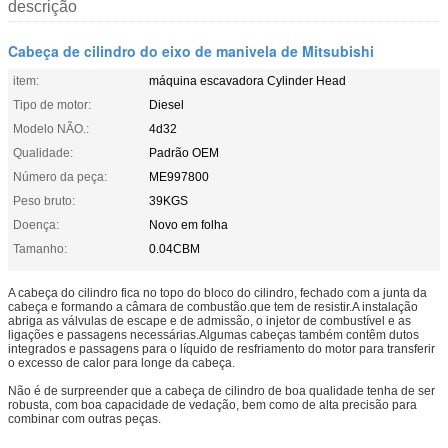
descrição
Cabeça de cilindro do eixo de manivela de Mitsubishi
item:
máquina escavadora Cylinder Head
Tipo de motor:
Diesel
Modelo NÃO.:
4d32
Qualidade:
Padrão OEM
Número da peça:
ME997800
Peso bruto:
39KGS
Doença:
Novo em folha
Tamanho:
0.04CBM
A cabeça do cilindro fica no topo do bloco do cilindro, fechado com a junta da
cabeça e formando a câmara de combustão.que tem de resistir.A instalação
abriga as válvulas de escape e de admissão, o injetor de combustível e as
ligações e passagens necessárias.Algumas cabeças também contêm dutos
integrados e passagens para o líquido de resfriamento do motor para transferir
o excesso de calor para longe da cabeça.
Não é de surpreender que a cabeça de cilindro de boa qualidade tenha de ser
robusta, com boa capacidade de vedação, bem como de alta precisão para
combinar com outras peças.