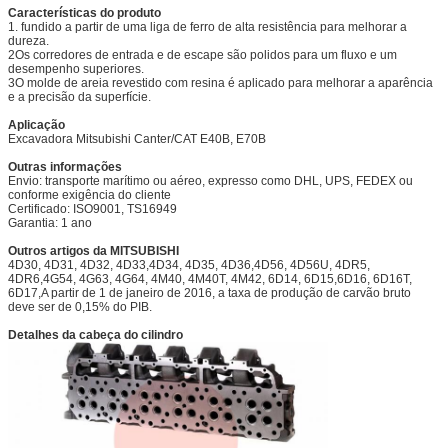
Características do produto
1. fundido a partir de uma liga de ferro de alta resistência para melhorar a
dureza.
2Os corredores de entrada e de escape são polidos para um fluxo e um
desempenho superiores.
3O molde de areia revestido com resina é aplicado para melhorar a aparência
e a precisão da superfície.
Aplicação
Excavadora Mitsubishi Canter/CAT E40B, E70B
Outras informações
Envio: transporte marítimo ou aéreo, expresso como DHL, UPS, FEDEX ou
conforme exigência do cliente
Certificado: ISO9001, TS16949
Garantia: 1 ano
Outros artigos da MITSUBISHI
4D30, 4D31, 4D32, 4D33,
4D34, 4D35, 4D36,
4D56, 4D56U, 4DR5,
4DR6,
4G54, 4G63, 4G64, 4M40, 4M40T, 4M42, 6D14, 6D15,
6D16, 6D16T,
6D17,
A partir de 1 de janeiro de 2016, a taxa de produção de carvão bruto
deve ser de 0,15% do PIB.
Detalhes da cabeça do cilindro