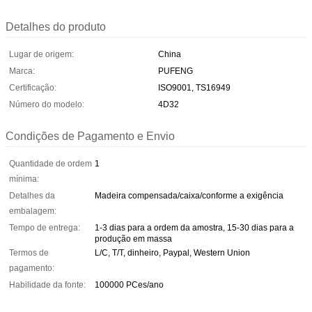
Detalhes do produto
Lugar de origem:
China
Marca:
PUFENG
Certificação:
ISO9001, TS16949
Número do modelo:
4D32
Condições de Pagamento e Envio
Quantidade de ordem
1
mínima:
Detalhes da
Madeira compensada/caixa/conforme a exigência
embalagem:
Tempo de entrega:
1-3 dias para a ordem da amostra, 15-30 dias para a
produção em massa
Termos de
L/C, T/T, dinheiro, Paypal, Western Union
pagamento:
Habilidade da fonte:
100000 PCes/ano